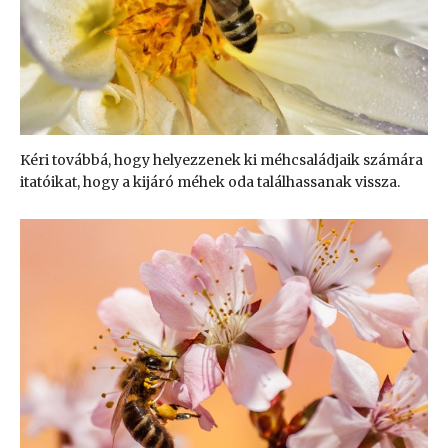
Kéri továbbá, hogy helyezzenek ki méhcsaládjaik számára
itatóikat, hogy a kijáró méhek oda találhassanak vissza.