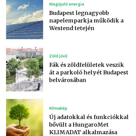
Megújuló energia
Budapest legnagyobb
napelemparkja működik a
Westend tetején
Zöld jövő
Fák és zöldfelületek veszik
át a parkoló helyét Budapest
belvárosában
Klímakép
Új adatokkal és funkciókkal
bővült a HungaroMet
KLIMADAT alkalmazása