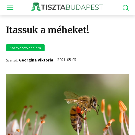
Itassuk a méheket!
Környezetvédelem
2021-05-07
Georgina Viktória
Szerző: