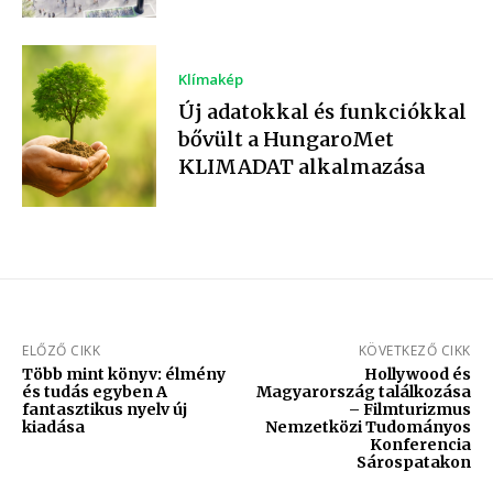
Klímakép
Új adatokkal és funkciókkal
bővült a HungaroMet
KLIMADAT alkalmazása
ELŐZŐ CIKK
KÖVETKEZŐ CIKK
Több mint könyv: élmény
Hollywood és
és tudás egyben A
Magyarország találkozása
fantasztikus nyelv új
– Filmturizmus
kiadása
Nemzetközi Tudományos
Konferencia
Sárospatakon