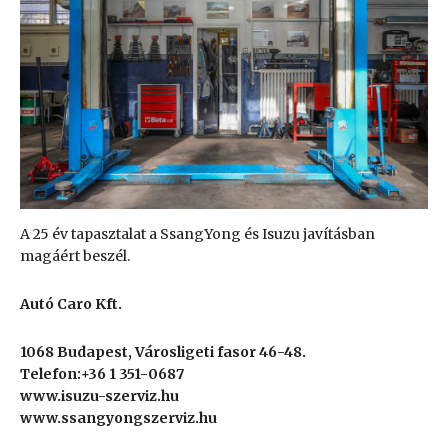
A 25 év tapasztalat a SsangYong és Isuzu javításban
magáért beszél.
Autó Caro Kft.
1068 Budapest, Városligeti fasor 46-48.
Telefon:+36 1 351-0687
www.isuzu-szerviz.hu
www.ssangyongszerviz.hu