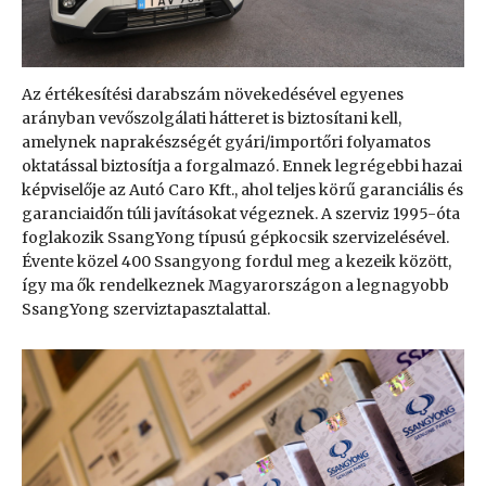
Az értékesítési darabszám növekedésével egyenes
arányban vevőszolgálati hátteret is biztosítani kell,
amelynek naprakészségét gyári/importőri folyamatos
oktatással biztosítja a forgalmazó. Ennek legrégebbi hazai
képviselője az Autó Caro Kft., ahol teljes körű garanciális és
garanciaidőn túli javításokat végeznek. A szerviz 1995-óta
foglakozik SsangYong típusú gépkocsik szervizelésével.
Évente közel 400 Ssangyong fordul meg a kezeik között,
így ma ők rendelkeznek Magyarországon a legnagyobb
SsangYong szerviztapasztalattal.