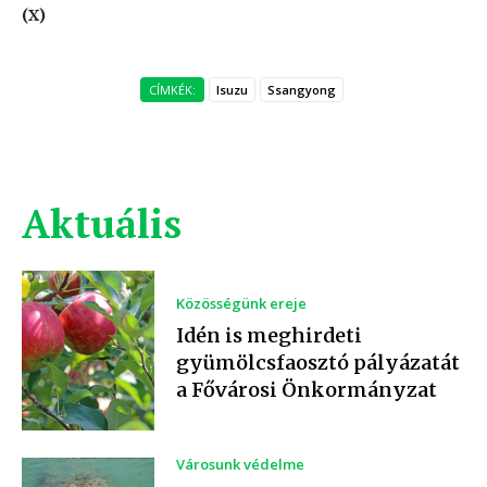
(X)
CÍMKÉK:
Isuzu
Ssangyong
Aktuális
Közösségünk ereje
Idén is meghirdeti
gyümölcsfaosztó pályázatát
a Fővárosi Önkormányzat
Városunk védelme