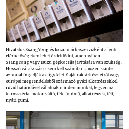
Hivatalos SsangYong és Isuzu márkaszervizként a lenti
elérhetőségeken lehet érdeklődni, amennyiben
SsangYong vagy Isuzu gépkocsija javítására van szükség.
Hosszú várakozásra sem kell számítani, hiszen szinte
azonnal fogadják az ügyfelet. Saját raktárkészletről vagy
európai megrendelésből származó gyári alkatrészekkel
rövid határidővel vállalnak minden munkát, legyen az
karosszéria, motor, váltó, fék, futómű, alkatrészek, téli,
nyári gumi.