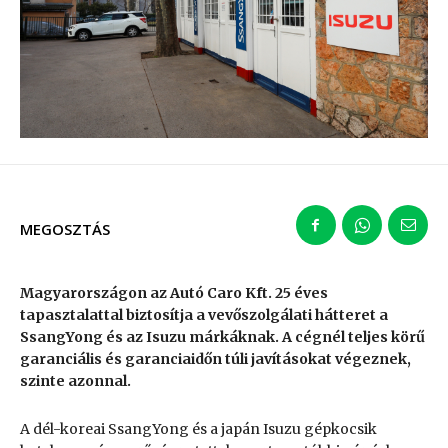
MEGOSZTÁS
Magyarországon az Autó Caro Kft. 25 éves
tapasztalattal biztosítja a vevőszolgálati hátteret a
SsangYong és az Isuzu márkáknak. A cégnél teljes körű
garanciális és garanciaidőn túli javításokat végeznek,
szinte azonnal.
A dél-koreai SsangYong és a japán Isuzu gépkocsik