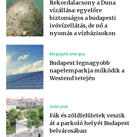
Rekordalacsony a Duna
vízállása: egyelőre
biztonságos a budapesti
ivóvízellátás, de nő a
nyomás a vízbázisokon
Megújuló energia
Budapest legnagyobb
napelemparkja működik a
Westend tetején
Zöld jövő
Fák és zöldfelületek veszik
át a parkoló helyét Budapest
belvárosában