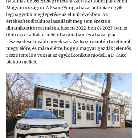
hatalmas népszerűségre tettek szert az utóbbi pár évben
Magyarországon. A SsangYong a hazai autópiac egyik
legnagyobb meglepetése az elmúlt években. Az
értékesítés általános lassulását meg sem érezte a
dinamikus koreai márka, hiszen 2022-ben és 2023-ban is
több ezret adtak el belőle hazánkban, és a hazai piaci
részesedése tovább növekszik. Az Isuzu szintén töretlenül
megy előre, és mára elérte, hogy a magyar gazdák jelentős
része tette le a voksát az egyik ikonikus modell, a D-Max
pickup mellett.