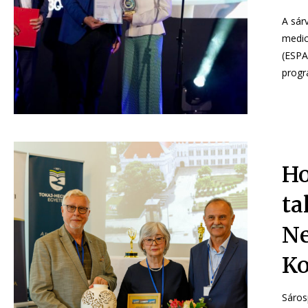
A sár
medic
(ESPA) ítélt oda. A tekintélyes
progr
Ho
ta
N
Ko
Sáros