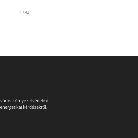
1 / 42
őváros környezetvédelmi
 energetikai kérdésekről.