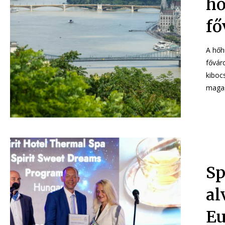
hő
fő
A hőh
főváro
kiboc
​S
al
Eu