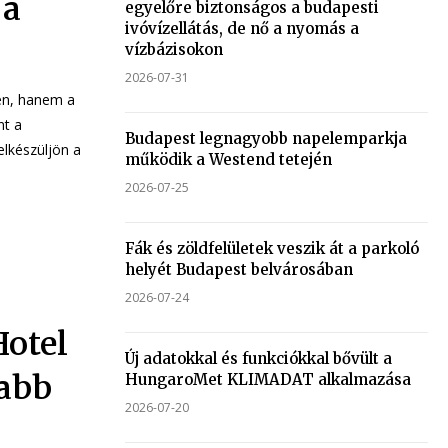
 a
egyelőre biztonságos a budapesti
ivóvízellátás, de nő a nyomás a
vízbázisokon
2026-07-31
en, hanem a
nt a
Budapest legnagyobb napelemparkja
lkészüljön a
működik a Westend tetején
2026-07-25
Fák és zöldfelületek veszik át a parkoló
helyét Budapest belvárosában
2026-07-24
Hotel
Új adatokkal és funkciókkal bővült a
vabb
HungaroMet KLIMADAT alkalmazása
2026-07-20