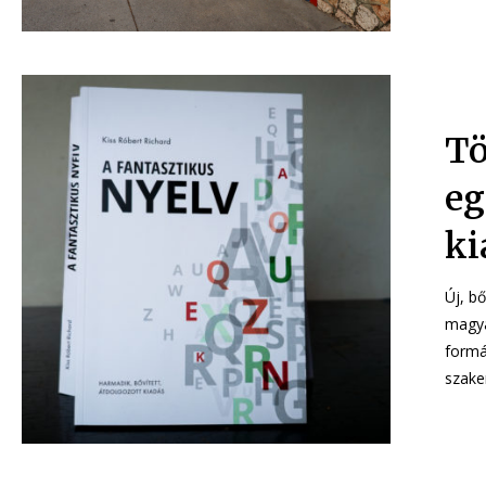
Tö
eg
ki
Új, b
magya
formában. A könyv szerzője, Dr. Kiss Róbe
szakem