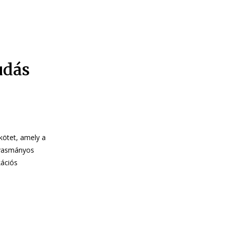
udás
j
kötet, amely a
lvasmányos