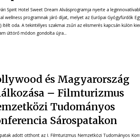
vári Spirit Hotel Sweet Dream Alvásprogramja nyerte a leginnovatív
al wellness programnak járó díjat, melyet az Európai Gyógyfürdők Eg
 szakmai zsűri az elismerés kapcsán külön kiemelte, hogy a
am úttörő módon gondolta újra...
llywood és Magyarország
lálkozása – Filmturizmus
emzetközi Tudományos
nferencia Sárospatakon
patak adott otthont az I. Filmturizmus Nemzetközi Tudományos Kon