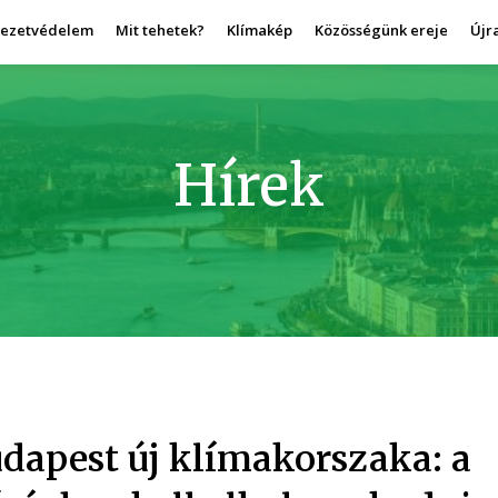
yezetvédelem
Mit tehetek?
Klímakép
Közösségünk ereje
Újr
Hírek
dapest új klímakorszaka: a