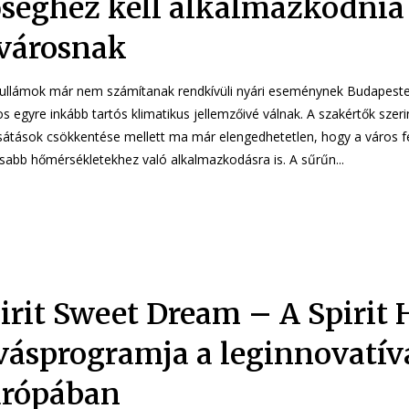
séghez kell alkalmazkodnia
városnak
ullámok már nem számítanak rendkívüli nyári eseménynek Budapest
s egyre inkább tartós klimatikus jellemzőivé válnak. A szakértők szeri
sátások csökkentése mellett ma már elengedhetetlen, hogy a város fe
magasabb hőmérsékletekhez való alkalmazkodásra is. A sűrűn...
pirit Sweet Dream – A Spirit 
vásprogramja a leginnovatí
rópában