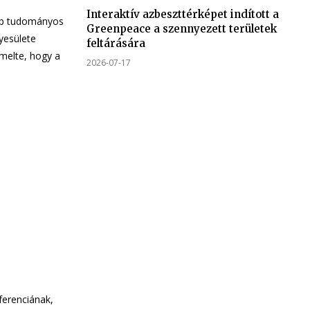
Interaktív azbeszttérképet indított a
abb tudományos
Greenpeace a szennyezett területek
yesülete
feltárására
2026-07-17
ferenciának,