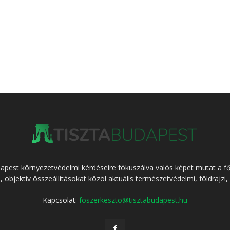
dapest környezetvédelmi kérdéseire fókuszálva valós képet mutat a f
l, objektív összeállításokat közöl aktuális természetvédelmi, földrajzi,
Kapcsolat:
foszerkeszto@tisztabudapest.hu