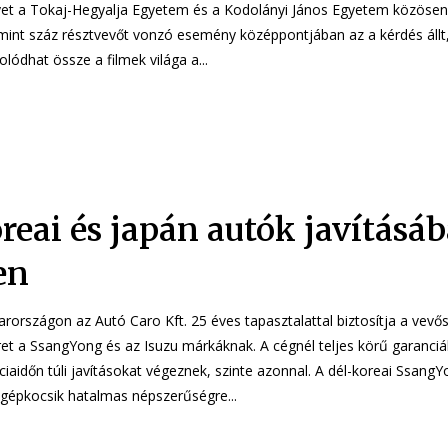
et a Tokaj-Hegyalja Egyetem és a Kodolányi János Egyetem közösen 
mint száz résztvevőt vonzó esemény középpontjában az a kérdés állt
lódhat össze a filmek világa a...
reai és japán autók javításá
en
rországon az Autó Caro Kft. 25 éves tapasztalattal biztosítja a vevős
ret a SsangYong és az Isuzu márkáknak. A cégnél teljes körű garanciál
dőn túli javításokat végeznek, szinte azonnal. A dél-koreai SsangYong és a japán
 gépkocsik hatalmas népszerűségre...