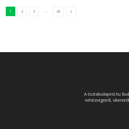
...
1
2
3
42
A tisztabudapest.hu Bu
nehézségeiről, sikereirő