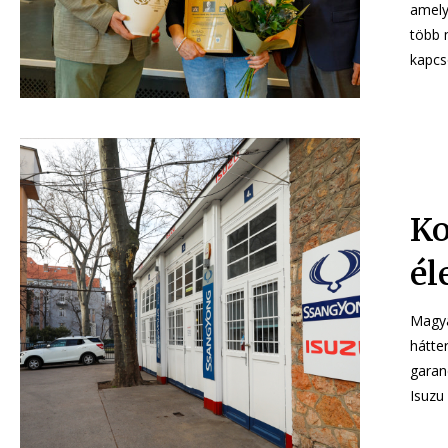
amely
több 
kapcso
Ko
él
Magya
hátte
garanciai
Isuzu