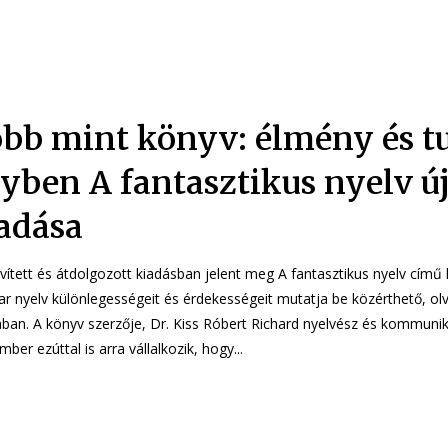
bb mint könyv: élmény és t
yben A fantasztikus nyelv ú
adása
ővített és átdolgozott kiadásban jelent meg A fantasztikus nyelv című 
r nyelv különlegességeit és érdekességeit mutatja be közérthető, o
rt Richard nyelvész és kommunikációs
ber ezúttal is arra vállalkozik, hogy...