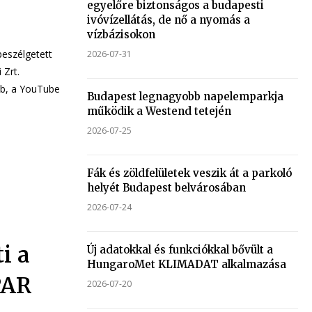
egyelőre biztonságos a budapesti
ivóvízellátás, de nő a nyomás a
vízbázisokon
beszélgetett
2026-07-31
 Zrt.
bb, a YouTube
Budapest legnagyobb napelemparkja
működik a Westend tetején
2026-07-25
Fák és zöldfelületek veszik át a parkoló
helyét Budapest belvárosában
2026-07-24
i a
Új adatokkal és funkciókkal bővült a
HungaroMet KLIMADAT alkalmazása
PAR
2026-07-20