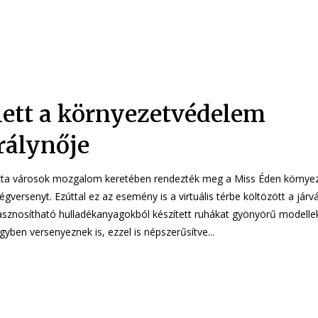
lett a környezetvédelem
rálynője
zta városok mozgalom keretében rendezték meg a Miss Éden környe
gversenyt. Ezúttal ez az esemény is a virtuális térbe költözött a járván
asznosítható hulladékanyagokból készített ruhákat gyönyörű modelle
gyben versenyeznek is, ezzel is népszerűsítve...