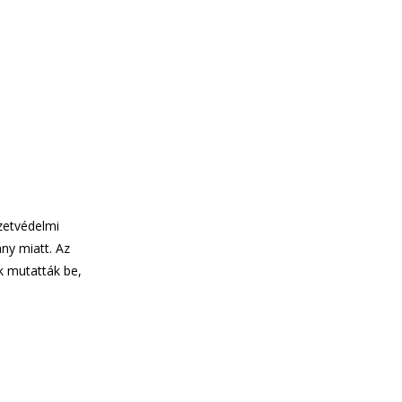
zetvédelmi
y miatt. Az
k mutatták be,