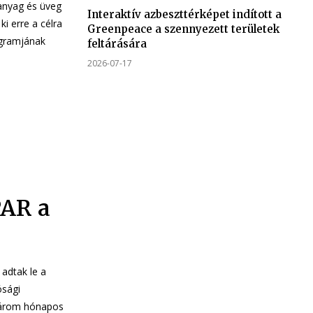
anyag és üveg
Interaktív azbeszttérképet indított a
ki erre a célra
Greenpeace a szennyezett területek
feltárására
2026-07-17
PAR a
 adtak le a
ósági
 három hónapos