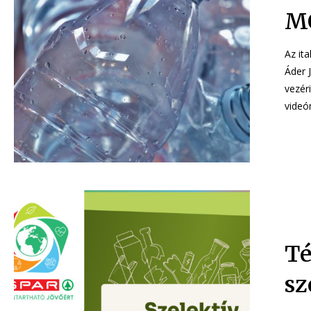
M
Az ita
Áder 
vezér
Té
sz