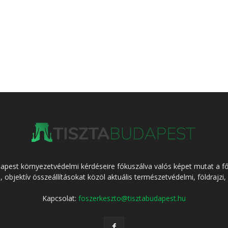
dapest környezetvédelmi kérdéseire fókuszálva valós képet mutat a f
l, objektív összeállításokat közöl aktuális természetvédelmi, földrajzi,
Kapcsolat:
foszerkeszto@tisztabudapest.hu