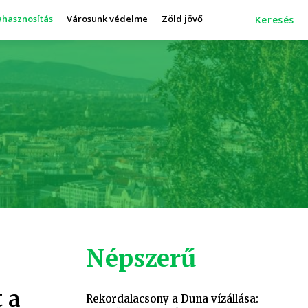
ahasznosítás
Városunk védelme
Zöld jövő
Keresés
Népszerű
 a
Rekordalacsony a Duna vízállása: