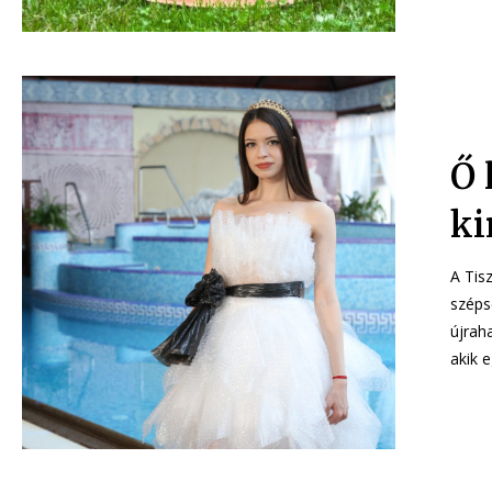
Ő 
ki
A Tis
szépsé
újrah
akik e