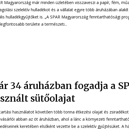
R Magyarország már minden üzletében visszaveszi a papír, fém, mű
olási szelektív hulladékot és a vállalat egyre több áruházában alakít 
ékgyűjtőket is. „A SPAR Magyarország fenntarthatósági programjának
legfontosabb területe a természeti...
r 34 áruházban fogadja a S
sznált sütőolajat
tartási használatot követően több tonna étkezési olajat és zsiradékot
vásárlói abban az öt áruházban, ahol a lánc a környezeti fenntarthat
kedéseinek keretében elsőként vezette be a szelektív gyűjtésüket. A