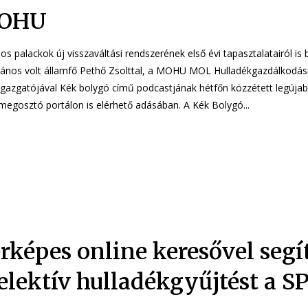
OHU
los palackok új visszaváltási rendszerének első évi tapasztalatairól is 
János volt államfő Pethő Zsolttal, a MOHU MOL Hulladékgazdálkodási
igazgatójával Kék bolygó című podcastjának hétfőn közzétett legúja
videómegosztó portálon is elérhető adásában. A Kék Bolygó...
rképes online keresővel segít
elektív hulladékgyűjtést a S