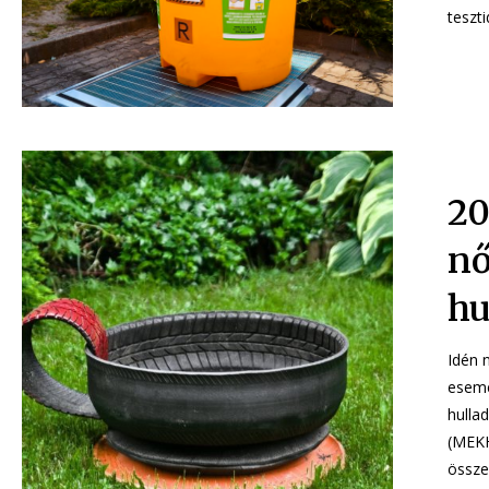
teszt
20
nő
hu
Idén 
esemé
hulla
(MEKH