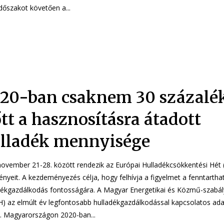
időszakot követően a...
20-ban csaknem 30 százalé
tt a hasznosításra átadott
lladék mennyisége
november 21-28. között rendezik az Európai Hulladékcsökkentési Hé
nyeit. A kezdeményezés célja, hogy felhívja a figyelmet a fenntartha
dékgazdálkodás fontosságára. A Magyar Energetikai és Közmű-szabály
) az elmúlt év legfontosabb hulladékgazdálkodással kapcsolatos adat
össze. Magyarországon 2020-ban...