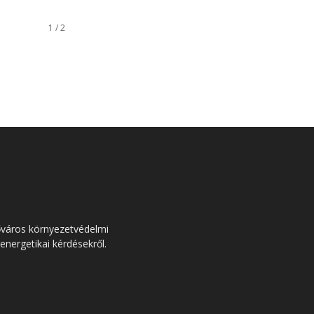
1 / 2
őváros környezetvédelmi
 energetikai kérdésekről.