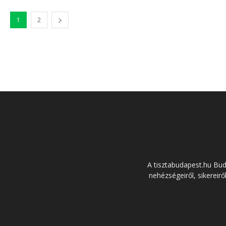
1
2
A tisztabudapest.hu Bu
nehézségeiről, sikereirő