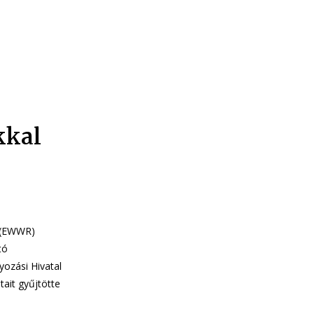
kkal
t (EWWR)
tó
ozási Hivatal
ait gyűjtötte