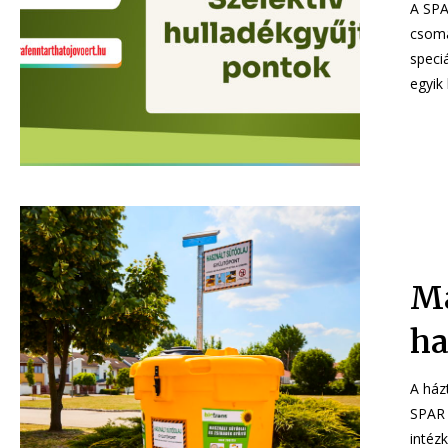
A SPA
csomag
speciális hullad
egyik 
Má
ha
A ház
SPAR 
intéz