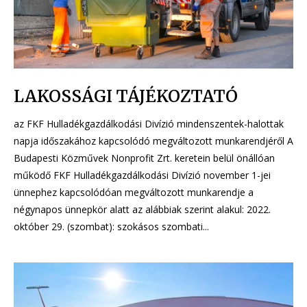
LAKOSSÁGI TÁJÉKOZTATÓ
az FKF Hulladékgazdálkodási Divízió mindenszentek-halottak
napja időszakához kapcsolódó megváltozott munkarendjéről A
Budapesti Közművek Nonprofit Zrt. keretein belül önállóan
működő FKF Hulladékgazdálkodási Divízió november 1-jei
ünnephez kapcsolódóan megváltozott munkarendje a
négynapos ünnepkör alatt az alábbiak szerint alakul: 2022.
október 29. (szombat): szokásos szombati...