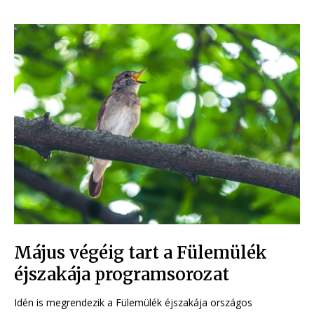
Május végéig tart a Fülemülék
éjszakája programsorozat
Idén is megrendezik a Fülemülék éjszakája országos