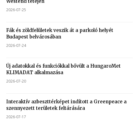
Westend tetején
2026-07-25
Fák és zöldfelületek veszik át a parkoló helyét
Budapest belvárosában
2026-07-24
Új adatokkal és funkciókkal bővült a HungaroMet
KLIMADAT alkalmazása
2026-07-20
Interaktív azbeszttérképet indított a Greenpeace a
szennyezett területek feltárására
2026-07-17