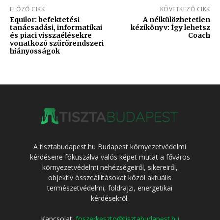
ELŐZŐ CIKK
KÖVETKEZŐ CIKK
Equilor: befektetési
A nélkülözhetetlen
tanácsadási, informatikai
kézikönyv: Így lehetsz
és piaci visszaélésekre
Coach
vonatkozó szűrőrendszeri
hiányosságok
A tisztabudapest.hu Budapest környezetvédelmi
kérdéseire fókuszálva valós képet mutat a főváros
környezetvédelmi nehézségeiről, sikereiről,
objektív összeállításokat közöl aktuális
természetvédelmi, földrajzi, energetikai
kérdésekről.
Kapcsolat:
foszerkeszto@tisztabudapest.hu