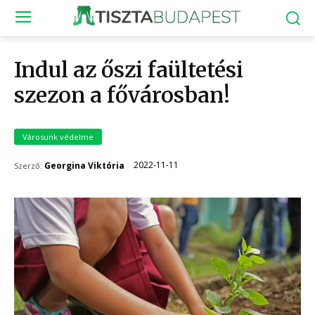
Indul az őszi faültetési
szezon a fővárosban!
Városunk védelme
2022-11-11
Georgina Viktória
Szerző: