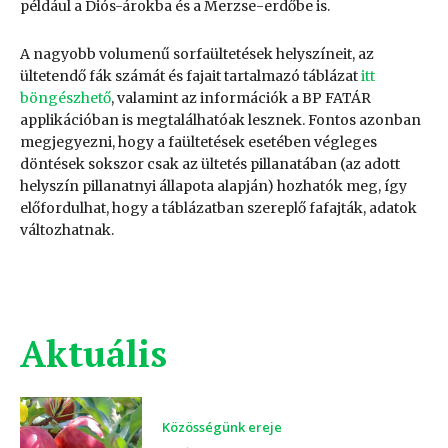
például a Diós-árokba és a Merzse-erdőbe is.
A nagyobb volumenű sorfaültetések helyszíneit, az
ültetendő fák számát és fajait tartalmazó táblázat
itt
böngészhető
, valamint az információk a BP FATÁR
applikációban is megtalálhatóak lesznek. Fontos azonban
megjegyezni, hogy a faültetések esetében végleges
döntések sokszor csak az ültetés pillanatában (az adott
helyszín pillanatnyi állapota alapján) hozhatók meg, így
előfordulhat, hogy a táblázatban szereplő fafajták, adatok
változhatnak.
Aktuális
Közösségünk ereje