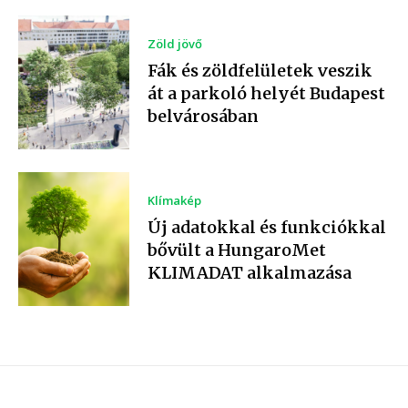
Zöld jövő
Fák és zöldfelületek veszik
át a parkoló helyét Budapest
belvárosában
Klímakép
Új adatokkal és funkciókkal
bővült a HungaroMet
KLIMADAT alkalmazása