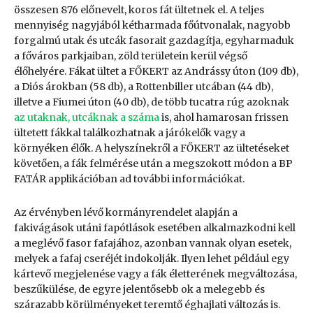
összesen 876 előnevelt, koros fát ültetnek el. A teljes
mennyiség nagyjából kétharmada főútvonalak, nagyobb
forgalmú utak és utcák fasorait gazdagítja, egyharmaduk
a főváros parkjaiban, zöld területein kerül végső
élőhelyére. Fákat ültet a FŐKERT az Andrássy úton (109 db),
a Diós árokban (58 db), a Rottenbiller utcában (44 db),
illetve a Fiumei úton (40 db), de több tucatra rúg azoknak
az utaknak, utcáknak a száma
is, ahol hamarosan frissen
ültetett fákkal találkozhatnak a járókelők vagy a
környéken élők. A helyszínekről a FŐKERT az ültetéseket
követően, a fák felmérése után a megszokott módon a BP
FATÁR applikációban ad további információkat.
Az érvényben lévő kormányrendelet alapján a
fakivágások utáni fapótlások esetében alkalmazkodni kell
a meglévő fasor fafajához, azonban vannak olyan esetek,
melyek a fafaj cseréjét indokolják. Ilyen lehet például egy
kártevő megjelenése vagy a fák életterének megváltozása,
beszűkülése, de egyre jelentősebb ok a melegebb és
szárazabb körülményeket teremtő éghajlati változás is.