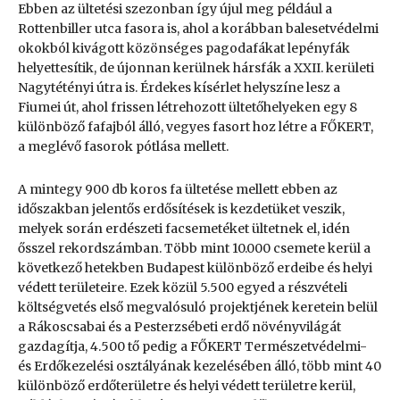
Ebben az ültetési szezonban így újul meg például a
Rottenbiller utca fasora is, ahol a korábban balesetvédelmi
okokból kivágott közönséges pagodafákat lepényfák
helyettesítik, de újonnan kerülnek hársfák a XXII. kerületi
Nagytétényi útra is. Érdekes kísérlet helyszíne lesz a
Fiumei út, ahol frissen létrehozott ültetőhelyeken egy 8
különböző fafajból álló, vegyes fasort hoz létre a FŐKERT,
a meglévő fasorok pótlása mellett.
A mintegy 900 db koros fa ültetése mellett ebben az
időszakban jelentős erdősítések is kezdetüket veszik,
melyek során erdészeti facsemetéket ültetnek el, idén
ősszel rekordszámban. Több mint 10.000 csemete kerül a
következő hetekben Budapest különböző erdeibe és helyi
védett területeire. Ezek közül 5.500 egyed a részvételi
költségvetés első megvalósuló projektjének keretein belül
a Rákoscsabai és a Pesterzsébeti erdő növényvilágát
gazdagítja, 4.500 tő pedig a FŐKERT Természetvédelmi-
és Erdőkezelési osztályának kezelésében álló, több mint 40
különböző erdőterületre és helyi védett területre kerül,