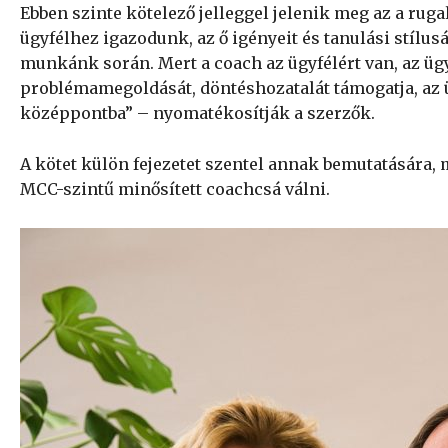
Ebben szinte kötelező jelleggel jelenik meg az a ruga
ügyfélhez igazodunk, az ő igényeit és tanulási stílu
munkánk során. Mert a coach az ügyfélért van, az üg
problémamegoldását, döntéshozatalát támogatja, az 
középpontba” – nyomatékosítják a szerzők.
A kötet külön fejezetet szentel annak bemutatására, m
MCC-szintű minősített coachcsá válni.