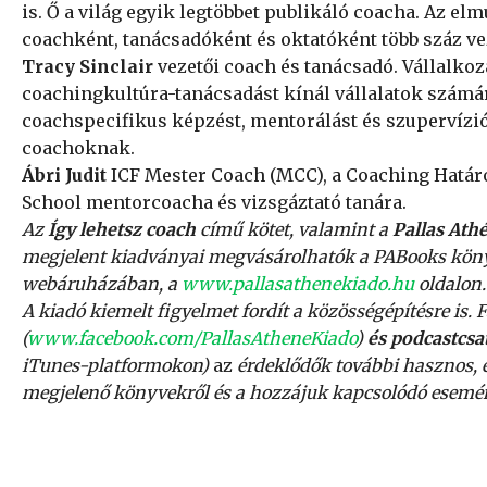
is. Ő a világ egyik legtöbbet publikáló coacha. Az elm
coachként, tanácsadóként és oktatóként több száz vez
Tracy Sinclair
vezetői coach és tanácsadó. Vállalko
coachingkultúra-tanácsadást kínál vállalatok számár
coachspecifikus képzést, mentorálást és szupervízió
coachoknak.
Ábri Judit
ICF Mester Coach (MCC), a Coaching Határo
School mentorcoacha és vizsgáztató tanára.
Az
Így lehetsz coach
című kötet, valamint a
Pallas Ath
megjelent kiadványai megvásárolhatók a PABooks köny
webáruházában, a
www.pallasathenekiado.hu
oldalon.
A kiadó kiemelt figyelmet fordít a közösségépítésre is.
(
www.facebook.com/PallasAtheneKiado
)
és podcastcs
iTunes-platformokon)
az
érdeklődők további hasznos, 
megjelenő könyvekről és a hozzájuk kapcsolódó esemé