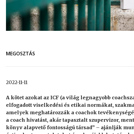
MEGOSZTÁS
2022-11-11
A kötet azokat az ICF (a világ legnagyobb coachsz
elfogadott viselkedési és etikai normákat, szakm
amelyek meghatározzák a coachok tevékenységét
a coach hivatást, akár tapasztalt szupervizor, ment
könyv alapvető fontosságú társad” – ajánlják mun