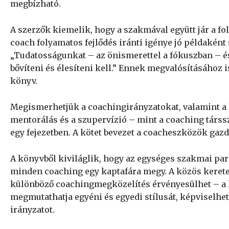
megbízható.
A szerzők kiemelik, hogy a szakmával együtt jár a fol
coach folyamatos fejlődés iránti igénye jó példaként
„Tudatosságunkat – az önismerettel a fókuszban – 
bővíteni és élesíteni kell.” Ennek megvalósításához i
könyv.
Megismerhetjük a coachingirányzatokat, valamint a
mentorálás és a szupervízió – mint a coaching tár
egy fejezetben. A kötet bevezet a coacheszközök gazd
A könyvből kiviláglik, hogy az egységes szakmai par
minden coaching egy kaptafára megy. A közös keretek
különböző coachingmegközelítés érvényesülhet – a kö
megmutathatja egyéni és egyedi stílusát, képviselhet
irányzatot.