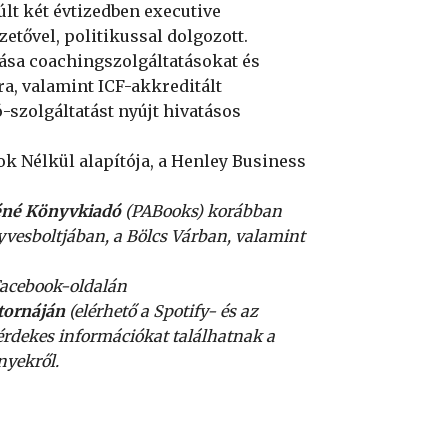
últ két évtizedben executive
etővel, politikussal dolgozott.
zása coachingszolgáltatásokat és
a, valamint ICF-akkreditált
-szolgáltatást nyújt hivatásos
k Nélkül alapítója, a Henley Business
éné Könyvkiadó
(PABooks) korábban
vesboltjában, a Bölcs Várban, valamint
 Facebook-oldalán
atornáján
(elérhető a Spotify- és az
érdekes információkat találhatnak a
nyekről.