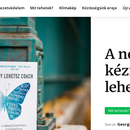
yezetvédelem
Mit tehetek?
Klímakép
Közösségünk ereje
Újr
A n
kéz
leh
Mit tehetek?
Georgi
Szerző: