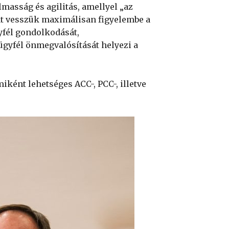
lmasság és agilitás, amellyel „az
sát vesszük maximálisan figyelembe a
yfél gondolkodását,
ügyfél önmegvalósítását helyezi a
iként lehetséges ACC-, PCC-, illetve