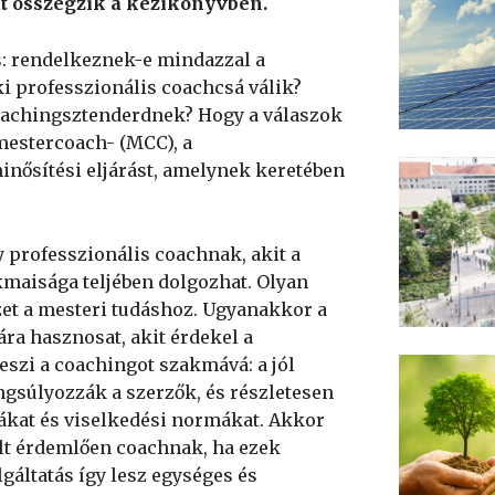
at összegzik a kézikönyvben.
: rendelkeznek-e mindazzal a
ki professzionális coachcsá válik?
coachingsztenderdnek? Hogy a válaszok
mestercoach- (MCC), a
inősítési eljárást, amelynek keretében
gy professzionális coachnak, akit a
kmaisága teljében dolgozhat. Olyan
ezet a mesteri tudáshoz. Ugyanakkor a
ra hasznosat, akit érdekel a
teszi a coachingot szakmává: a jól
gsúlyozzák a szerzők, és részletesen
iákat és viselkedési normákat. Akkor
elt érdemlően coachnak, ha ezek
gáltatás így lesz egységes és