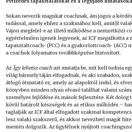
évtizedes tapasztalatokat és a legújabb kutatások
Sokan nevezik magukat coachnak, ám jogos a kérdés
tudással, amely ehhez a szakmához kell, amitől vala
Vajon megfelel-e az illető működése a nemzetközi 
egyértelműen igenek legyenek, az ICF megalkotta a 
tapasztaltcoach- (PCC) és a gyakorlottcoach- (ACC) m
a coachok folyamatos továbbképzése biztosított.
Az
Így lehetsz coach
azt mutatja be, mit kell tudnia e
világ bármely táján elfogadnak, és aki szabadon, sza
átfogó útmutató ez, amely az alapoktól indul, és elv
könyvben minden olyan olvasó találhat valami számá
személyes fejlődése és mások fejlesztése. Két dolog 
körül határolt készségek és az etikus működés – han
taglalják az ICF által elfogadott szakmai kompetenc
lesz valaki szakszerű, és akkor nevezheti magát hit
mentén dolgozik. Az ügyfélnek nyújtott coachingszol