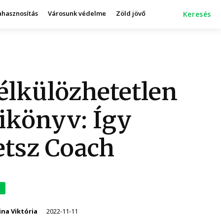
ahasznosítás
Városunk védelme
Zöld jövő
Keresés
élkülözhetetlen
ikönyv: Így
etsz Coach
na Viktória
2022-11-11