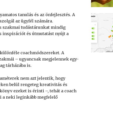
yamatos tanulás és az önfejlesztés. A
 szolgál az ügyfél számára.
és szakmai tudástárunkat mindig
s inspirációt és útmutatást nyújt a
 különféle coachmódszereket. A
sszakmái – ugyancsak megjelennek egy-
ag tárházába is.
améterek nem azt jelentik, hogy
en belül rengeteg kreativitás és
nyv ezeket is érinti –, tehát a coach
i a neki leginkább megfelelő