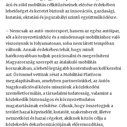
árú és zöld mobilitás célkitűzéseinek elérése érdekében
lehetőséget és keretet biztosít az innovációs, gazdasági,
kutatási, oktatási és jogszabályi szintű együttműködésre.
– Nemcsak az autó-motorsport, hanem az egész autóipar,
sőt a környezetünkhöz és a mindennapi mobilitáshoz való
viszonyunk is folyamatosan, soha nem látott tempóban
változik. Annak érdekében tehát, hogy minél
hatékonyabban tudjuk pozícionálni és megerősíteni
Magyarország szerepét az átalakuló mobilitás
korszakában, a lehető legtágabb kontextusban kell kezelni
azt. Örömmel vettünk részt a Mobilitási Platform
megalapításában, amelyben partnerünkkel, az Autós
Nagykoalícióval közös missziónk a közlekedési
személetformálás, a társadalmi tudatosság, valamint a
közlekedők biztonságos és környezettudatos
magatartásának erősítése. Célunk, hogy összefogjuk a
terület hazai képviselőit, kutatóit, szakembereit, illetve
nemzetközi és hazai cégeket, akiknek közös célja a
közlekedés dekarbonizációjának előremozdítása,