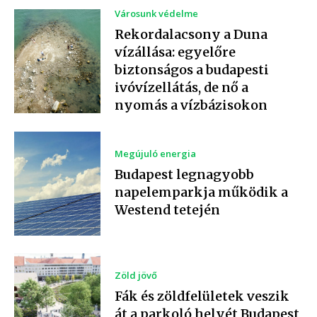
Városunk védelme
Rekordalacsony a Duna
vízállása: egyelőre
biztonságos a budapesti
ivóvízellátás, de nő a
nyomás a vízbázisokon
Megújuló energia
Budapest legnagyobb
napelemparkja működik a
Westend tetején
Zöld jövő
Fák és zöldfelületek veszik
át a parkoló helyét Budapest