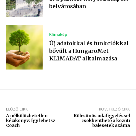
belvárosában
Klímakép
Új adatokkal és funkciókkal
bővült a HungaroMet
KLIMADAT alkalmazása
ELŐZŐ CIKK
KÖVETKEZŐ CIKK
A nélkülözhetetlen
Kölcsönös odafigyeléssel
kézikönyv: Így lehetsz
csökkenthető a közúti
Coach
balesetek száma