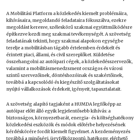
A Mobilitási Platform a közlekedés kiemelt problémáira,
kihívásaira, megoldandó feladataira fókuszálva, ezekre
megoldást keresve, széleskörű szakmai együttműködésre
építkezve kezdi meg szakmai tevékenységét. A szövetség
feladatának tekinti, hogy szakmai alapokon egységbe
terelje a mobilitásban tágabb értelemben érdekelt és
érintett piaci, állami, és civil szereplőket. Küldetése
összehangolni az autóipari cégek, a közlekedésszervezők,
valamint a mobilitásmenedzsment országos és városi
szintű szervezőinek, döntéshozóinak és szakértőinek,
továbbá a kapcsolódó és kiegészítő szolgáltatásokat
nyújtó vállalkozások érdekeit, igényeit, tapasztalatait.
A szövetség alapító tagjaként a HUMDA legfőképp az
autóipar előtt álló egyik legjelentősebb kihívás: a
biztonságos, környezetbarát, energia- és költséghatékony
közlekedési eszközök és módok előtérbe helyezésének
kérdéskörére fordít kiemelt figyelmet. A kezdeményezés
továbbá a minőségi, ügyfélközpontú, hatékony, elérhető