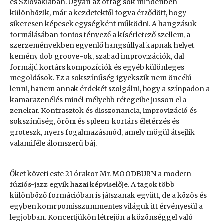
és Szlovákiában. Ugyan az öt tag sok mindenben
különbözik, már a kezdetektől fogva érződött, hogy
sikeresen képesek egységként működni. A hangzásuk
formálásában fontos tényező a kísérletező szellem, a
szerzeményekben egyenlő hangsúllyal kapnak helyet
kemény dob groove-ok, szabad improvizációk, dal
formájú kortárs kompozíciók és egyéb különleges
megoldások. Ez a sokszínűség igyekszik nem öncélú
lenni, hanem annak érdekét szolgálni, hogy a színpadon a
kamarazenélés minél mélyebb rétegeibe jusson el a
zenekar. Kontrasztok és disszonancia, improvizáció és
sokszínűség, öröm és spleen, kortárs életérzés és
groteszk, nyers fogalmazásmód, amely mögül átsejlik
valamiféle álomszerű báj.
Őket követi este 21 órakor Mr. MOODBURN a modern
fúziós-jazz egyik hazai képviselője. A tagok több
különböző formációban is játszanak együtt, de a közös és
egyben komrpomisszummentes világuk itt érvényesül a
legjobban. Koncertjükön létrejön a közönséggel való