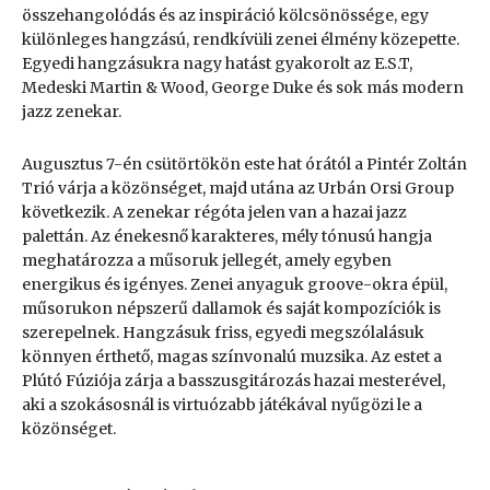
összehangolódás és az inspiráció kölcsönössége, egy
különleges hangzású, rendkívüli zenei élmény közepette.
Egyedi hangzásukra nagy hatást gyakorolt az E.S.T,
Medeski Martin & Wood, George Duke és sok más modern
jazz zenekar.
Augusztus 7-én csütörtökön este hat órától a Pintér Zoltán
Trió várja a közönséget, majd utána az Urbán Orsi Group
következik. A zenekar régóta jelen van a hazai jazz
palettán. Az énekesnő karakteres, mély tónusú hangja
meghatározza a műsoruk jellegét, amely egyben
energikus és igényes. Zenei anyaguk groove-okra épül,
műsorukon népszerű dallamok és saját kompozíciók is
szerepelnek. Hangzásuk friss, egyedi megszólalásuk
könnyen érthető, magas színvonalú muzsika. Az estet a
Plútó Fúziója zárja a basszusgitározás hazai mesterével,
aki a szokásosnál is virtuózabb játékával nyűgözi le a
közönséget.