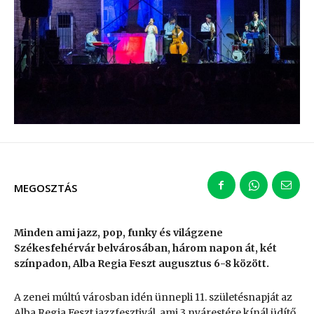
MEGOSZTÁS
Minden ami jazz, pop, funky és világzene
Székesfehérvár belvárosában, három napon át, két
színpadon, Alba Regia Feszt augusztus 6-8 között.
A zenei múltú városban idén ünnepli 11. születésnapját az
Alba Regia Feszt jazzfesztivál, ami 3 nyárestére kínál üdítő