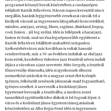
programot könnyű borok kíséretében a csodaszépen
felújított Bartók Béla téren. Három napon keresztül nincs
megállás, hazánk legigényesebb zenekarai rázzák fel a
királyok városát az ingyenesen látogatható koncertekkel,
minden, ami jazz, szving, blues, ragtime, dixieland, bepop,
cool, fusion… jól fog szólni. Idén is fellépnek a hazai jazz,
fusion és funk, soul szcéna legnépszerűbb együttesei a
Bartók Béla téren felállított szabadtéri színpadon.
Székesfehérváron már korábban is voltak hasonló
rendezvények, már a 70-as években indultak az első jazz
koncertek, kezdetben Videoton Jazz Fesztivál néven indult
útjára a városban a jazz szeretete. Mits Gergely, a fesztivál
főszervezője elmondta, idén is igyekeznek elhozni
nemzetközi sztárokat és a magyar zenei élet krémjét.
Igényes, felkészült zenészek játszanak majd fogyasztható,
igényes zenéket. A szervezők a Kodolányi János
Egyetemet bevonják a fesztiválba, a modern zenei
tanszékkel együttműködve diákok is fel fognak lépni. A
város és a Kodolányi János Egyetem támogatásának
köszönhetően az Alba Regia Feszt idén is ingyenesen