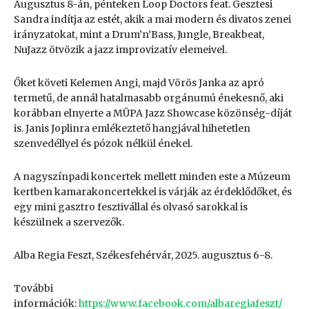
Augusztus 8-án, pénteken Loop Doctors feat. Gesztesi
Sandra indítja az estét, akik a mai modern és divatos zenei
irányzatokat, mint a Drum’n’Bass, Jungle, Breakbeat,
NuJazz ötvözik a jazz improvizatív elemeivel.
Őket követi Kelemen Angi, majd Vörös Janka az apró
termetű, de annál hatalmasabb orgánumú énekesnő, aki
korábban elnyerte a MÜPA Jazz Showcase közönség-díját
is. Janis Joplinra emlékeztető hangjával hihetetlen
szenvedéllyel és pózok nélkül énekel.
A nagyszínpadi koncertek mellett minden este a Múzeum
kertben kamarakoncertekkel is várják az érdeklődőket, és
egy mini gasztro fesztivállal és olvasó sarokkal is
készülnek a szervezők.
Alba Regia Feszt, Székesfehérvár, 2025. augusztus 6-8.
További
információk:
https://www.facebook.com/albaregiafeszt/