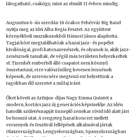
látogatható, csakúgy, mint az elmúlt 11 évben mindig.
Augusztus 6-án szerdán 18 órakor Fehérvár Big Band
nyitja meg az idei Alba Regia Fesztet. Az együttest
környékbeli muzsikusokból Hámori János alapította.
Tagjai közt megtalálhatóak a hazai jazz- és popélet
kiválóságai, profi katonazenészek, és olyanok is, akik jazz-
zenésznek tanultak, de végül más területen helyezkedtek
el. Tizenhét emberből álló csapatot nem könnyű
összetartani, erre valószínűleg kevesen lennének
képesek, de szerencsére megteszi ezt helyettünk a
tagokban élő szeretet a műfaj iránt.
Őket követi az Artisjus-díjas Nagy Emma Quintet a
modern, kortárs jazz új generációs képviselője. Az idén
hatodik születésnapját ünneplő zenekar rövid idő alatt járt
be hosszú utat. A rengeteg hazai koncert mellett
versenyek és fesztivál fellépések alkalmával jártak
Olaszországban, Lengyelországban, Spanyolországban