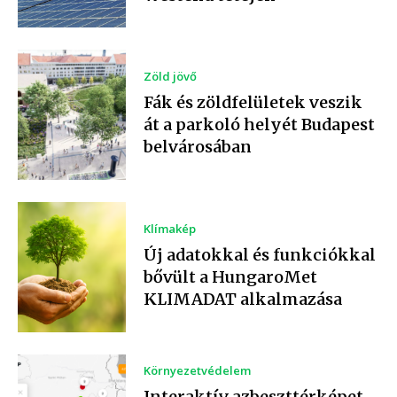
Zöld jövő
Fák és zöldfelületek veszik
át a parkoló helyét Budapest
belvárosában
Klímakép
Új adatokkal és funkciókkal
bővült a HungaroMet
KLIMADAT alkalmazása
Környezetvédelem
Interaktív azbeszttérképet