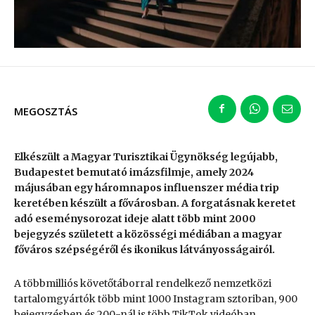
MEGOSZTÁS
Elkészült a Magyar Turisztikai Ügynökség legújabb,
Budapestet bemutató imázsfilmje, amely 2024
májusában egy háromnapos influenszer média trip
keretében készült a fővárosban. A forgatásnak keretet
adó eseménysorozat ideje alatt több mint 2000
bejegyzés született a közösségi médiában a magyar
főváros szépségéről és ikonikus látványosságairól.
A többmilliós követőtáborral rendelkező nemzetközi
tartalomgyártók több mint 1000 Instagram sztoriban, 900
bejegyzésben és 200-nál is több TikTok videóban