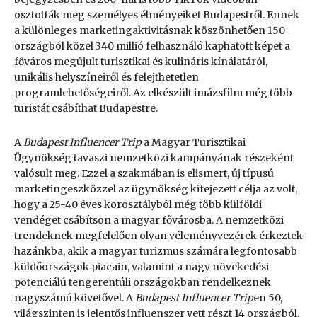
osztották meg személyes élményeiket Budapestről. Ennek
a különleges marketingaktivitásnak köszönhetően 150
országból közel 340 millió felhasználó kaphatott képet a
főváros megújult turisztikai és kulináris kínálatáról,
unikális helyszíneiről és felejthetetlen
programlehetőségeiről. Az elkészült imázsfilm még több
turistát csábíthat Budapestre.
A
Budapest Influencer Trip
a Magyar Turisztikai
Ügynökség tavaszi nemzetközi kampányának részeként
valósult meg. Ezzel a szakmában is elismert, új típusú
marketingeszközzel az ügynökség kifejezett célja az volt,
hogy a 25-40 éves korosztályból még több külföldi
vendéget csábítson a magyar fővárosba. A nemzetközi
trendeknek megfelelően olyan véleményvezérek érkeztek
hazánkba, akik a magyar turizmus számára legfontosabb
küldőországok piacain, valamint a nagy növekedési
potenciálú tengerentúli országokban rendelkeznek
nagyszámú követővel. A
Budapest Influencer Trip
en 50,
világszinten is jelentős influenszer vett részt 14 országból.