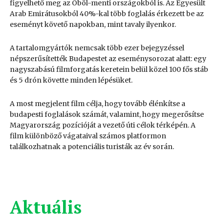
figyelhető meg az Öböl-menti országokból is. Az Egyesült
Arab Emirátusokból 40%-kal több foglalás érkezett be az
eseményt követő napokban, mint tavaly ilyenkor.
A tartalomgyártók nemcsak több ezer bejegyzéssel
népszerűsítették Budapestet az eseménysorozat alatt: egy
nagyszabású filmforgatás keretein belül közel 100 fős stáb
és 5 drón követte minden lépésüket.
A most megjelent film célja, hogy tovább élénkítse a
budapesti foglalások számát, valamint, hogy megerősítse
Magyarország pozícióját a vezető úti célok térképén. A
film különböző vágataival számos platformon
találkozhatnak a potenciális turisták az év során.
Aktuális