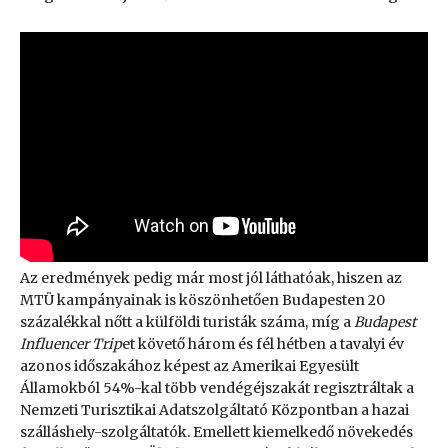
Az eredmények pedig már most jól láthatóak, hiszen az
MTÜ kampányainak is köszönhetően Budapesten 20
százalékkal nőtt a külföldi turisták száma, míg a
Budapest
Influencer Trip
et követő három és fél hétben a tavalyi év
azonos időszakához képest az Amerikai Egyesült
Államokból 54%-kal több vendégéjszakát regisztráltak a
Nemzeti Turisztikai Adatszolgáltató Központban a hazai
szálláshely-szolgáltatók. Emellett kiemelkedő növekedés