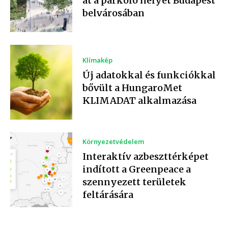
át a parkoló helyét Budapest
belvárosában
Klímakép
Új adatokkal és funkciókkal
bővült a HungaroMet
KLIMADAT alkalmazása
Környezetvédelem
Interaktív azbeszttérképet
indított a Greenpeace a
szennyezett területek
feltárására