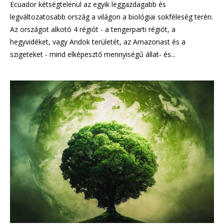
Ecuador kétségtelenül az egyik leggazdagabb és
legváltozatosabb ország a világon a biológiai sokféleség terén.
Az országot alkotó 4 régiót - a tengerparti régiót, a
hegyvidéket, vagy Andok területét, az Amazonast és a
szigeteket - mind elképesztő mennyiségű állat- és...