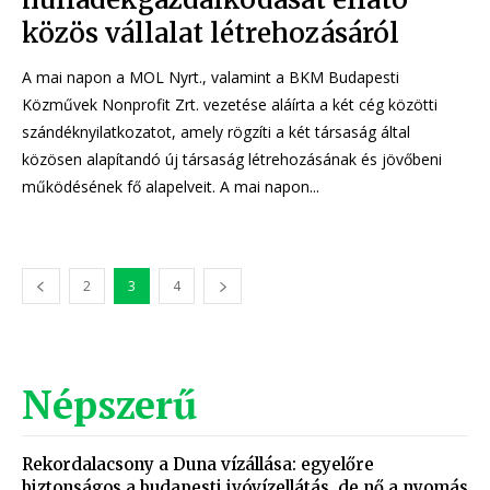
közös vállalat létrehozásáról
A mai napon a MOL Nyrt., valamint a BKM Budapesti
Közművek Nonprofit Zrt. vezetése aláírta a két cég közötti
szándéknyilatkozatot, amely rögzíti a két társaság által
közösen alapítandó új társaság létrehozásának és jövőbeni
működésének fő alapelveit. A mai napon...
2
3
4
Népszerű
Rekordalacsony a Duna vízállása: egyelőre
biztonságos a budapesti ivóvízellátás, de nő a nyomás