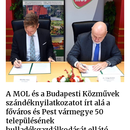
A MOL és a Budapesti Közművek
szándéknyilatkozatot írt alá a
főváros és Pest vármegye 50
településének
hulladékgazdálkodását ellátó