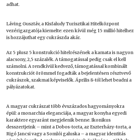
adhat.
Láving Gusztáv, a Kisfaludy Turisztikai Hitelközpont
vezérigazgatója kiemelte: ezen kívül még 15 millió hitelhez
is hozzájuthat egy cukrászda akár.
Az 5 plusz 5 konstrukció hitelrészének a kamata is nagyon
alacsony, 2,5 százalék. A támogatással pedig csak el kell
számolni. A rendkívül kedvező, támogatással kombinált
konstrukciót örömmel fogadták a bejelentésen résztvevő
cukrászok, szakmai képviselők. Április 8-tól lehet beadni a
pályázatokat.
A magyar cukrászat több évszázados hagyományokra
épül: a monarchia eleganciája, a magyar konyha egyedi
karaktere egyaránt megjelenik benne. Ikonikus
desszertjeink – mint a Dobos-torta, az Eszterházy-torta, a
Rigó Jancsi vagy a Somlói galuska – a magyar identitás