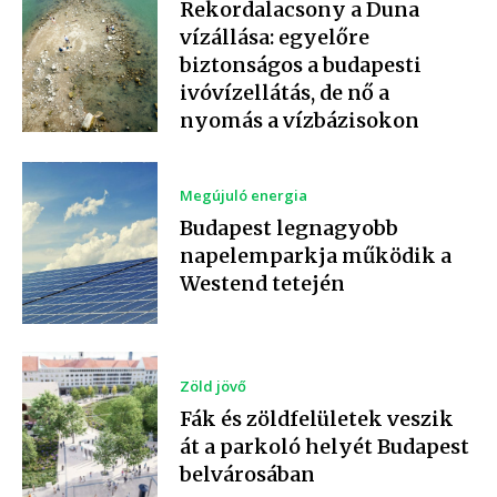
Rekordalacsony a Duna
vízállása: egyelőre
biztonságos a budapesti
ivóvízellátás, de nő a
nyomás a vízbázisokon
Megújuló energia
Budapest legnagyobb
napelemparkja működik a
Westend tetején
Zöld jövő
Fák és zöldfelületek veszik
át a parkoló helyét Budapest
belvárosában