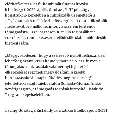
elérhetővé teszi az új, kombinált finanszírozási
lehetőséget. 2026. április 8-tól az „5+5” pénzügyi
konstrukció keretében a cukrászdák üzemeltetői is
pályázhatnak 5 millió forint összegű KTH Start kölcsönük
mellé további 5 millió forintos vissza nem térítendő
támogatásra. Ezzel összesen 10 millió forint állhat a
cukrászdák rendelkezésére fejlődésük, stabil működésük
biztosítására.
„Meggyőződésem, hogy a szélesebb nyitott felhasználási
lehetőség számukra is komoly motiváció lesz, hiszen a
támogatás a cukrászdák valamennyi fejlesztési
elképzelését segítheti megvalósítani, a kisebb
beruházásoktól a napi működés megerősítéséig” –
jelentette ki a sajtótájékoztatón Suhajda-Molnár Anikó
vezérigazgató, a támogatás forrását biztosító Kisfaludy
Program képviseletében.
Láving Gusztáv, a Kisfaludy Turisztikai Hitelközpont (KTH)