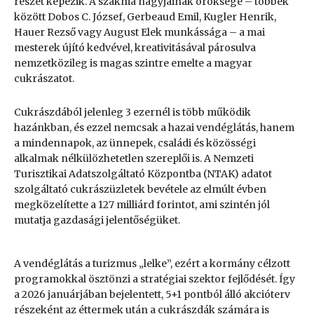
részét képezik. A szakma nagyjainak öröksége – többek
között Dobos C. József, Gerbeaud Emil, Kugler Henrik,
Hauer Rezső vagy August Elek munkássága – a mai
mesterek újító kedvével, kreativitásával párosulva
nemzetközileg is magas szintre emelte a magyar
cukrászatot.
Cukrászdából jelenleg 3 ezernél is több működik
hazánkban, és ezzel nemcsak a hazai vendéglátás, hanem
a mindennapok, az ünnepek, családi és közösségi
alkalmak nélkülözhetetlen szereplői is. A Nemzeti
Turisztikai Adatszolgáltató Központba (NTAK) adatot
szolgáltató cukrászüzletek bevétele az elmúlt évben
megközelítette a 127 milliárd forintot, ami szintén jól
mutatja gazdasági jelentőségüket.
A vendéglátás a turizmus „lelke”, ezért a kormány célzott
programokkal ösztönzi a stratégiai szektor fejlődését. Így
a 2026 januárjában bejelentett, 5+1 pontból álló akcióterv
részeként az éttermek után a cukrászdák számára is