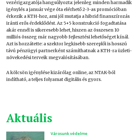
vezérigazgatója hangsúlyozta: jelenleg minden harmadik
igénylés a január vége óta elérhető 2-3-as promócióban
érkezik a KTH-hoz, ami jól mutatja a hibrid finanszírozás
iránti erős érdeklődést. Az 5+5 konstrukció fogadtatása
akár ennél is sikeresebb lehet, hiszen az összesen 10
milliós összeg már nagyobb fejlesztési lehetőséget kínál.
Azt is hozzátette: a szektor legkisebb szereplői is hosszú
távú pénzügyi partnerként számíthatnak a KTH-ra üzleti-
növekedési terveik megvalósításában.
A kölcsön igénylése kizárólag online, az NTAK-ból
indítható, a teljes folyamat digitális és gyors.
Aktuális
Városunk védelme