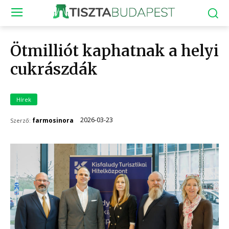
Ötmilliót kaphatnak a helyi
cukrászdák
Hírek
2026-03-23
farmosinora
Szerző: