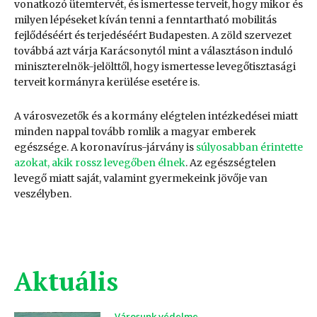
vonatkozó ütemtervét, és ismertesse terveit, hogy mikor és
milyen lépéseket kíván tenni a fenntartható mobilitás
fejlődéséért és terjedéséért Budapesten. A zöld szervezet
továbbá azt várja Karácsonytól mint a választáson induló
miniszterelnök-jelölttől, hogy ismertesse levegőtisztasági
terveit kormányra kerülése esetére is.
A városvezetők és a kormány elégtelen intézkedései miatt
minden nappal tovább romlik a magyar emberek
egészsége. A koronavírus-járvány is
súlyosabban érintette
azokat, akik rossz levegőben élnek
. Az egészségtelen
levegő miatt saját, valamint gyermekeink jövője van
veszélyben.
Aktuális
Városunk védelme