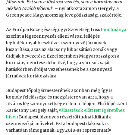
játszunk. Ezt sem a fővárosi vezetés, sem a kormány nem
nézheti tovább tétlenül
” – nyilatkozta Simon Gergely, a
Greenpeace Magyarország levegőtisztasági szakértője.
Az Európai Közegészségügyi Szövetség friss
tanulmánya
szerint a légszennyezés elleni városi fellépés
leghatékonyabb eszköze a szennyező járművek
kiszorítása, azaz az alacsony kibocsátású zónák vagy
útdíjak bevezetése. Ezzel szemben Magyarországon a
kormány nem teszi lehetővé, hogy a városok saját
hatáskörben útdíjat vezethessenek be a szennyező
járművek korlátozására.
Budapest főpolgármesterének azonban még így is
komoly felelőssége és mozgástere van arra, hogy a
főváros légszennyezettsége ellen fellépjen. Első lépésként
Karácsony Gergely saját,
választások előtt tett ígéretéhez
híven
Budapest bizonyos részeiről tudná kitiltani a
szennyező járműveket. Ezt a budapesti lakosok is
várhatóan támogatnák. Egy 2018-as reprezentatív