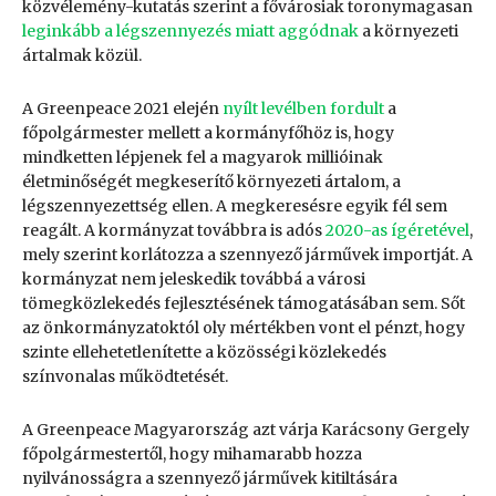
közvélemény-kutatás szerint a fővárosiak toronymagasan
leginkább a légszennyezés miatt aggódnak
a környezeti
ártalmak közül.
A Greenpeace 2021 elején
nyílt levélben fordult
a
főpolgármester mellett a kormányfőhöz is, hogy
mindketten lépjenek fel a magyarok millióinak
életminőségét megkeserítő környezeti ártalom, a
légszennyezettség ellen. A megkeresésre egyik fél sem
reagált. A kormányzat továbbra is adós
2020-as ígéretével
,
mely szerint korlátozza a szennyező járművek importját. A
kormányzat nem jeleskedik továbbá a városi
tömegközlekedés fejlesztésének támogatásában sem. Sőt
az önkormányzatoktól oly mértékben vont el pénzt, hogy
szinte ellehetetlenítette a közösségi közlekedés
színvonalas működtetését.
A Greenpeace Magyarország azt várja Karácsony Gergely
főpolgármestertől, hogy mihamarabb hozza
nyilvánosságra a szennyező járművek kitiltására