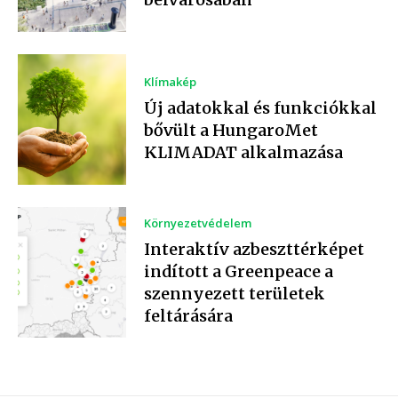
Klímakép
Új adatokkal és funkciókkal
bővült a HungaroMet
KLIMADAT alkalmazása
Környezetvédelem
Interaktív azbeszttérképet
indított a Greenpeace a
szennyezett területek
feltárására