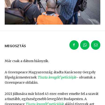
MEGOSZTÁS
Már csak a dátum hiányzik.
A Greenpeace Magyarország átadta Karácsony Gergely
főpolgármesternek
Tiszta levegőt!
petícióját
– olvastuk a
Greenpeace oldalán.
2021 júliusára már közel 45 ezer ember emelte fel a szavát
a tisztább, egészségesebb levegőért Budapesten. A
Greenpeace
Tiszta levegőt!
petícióját
aláíró tízezrek azt