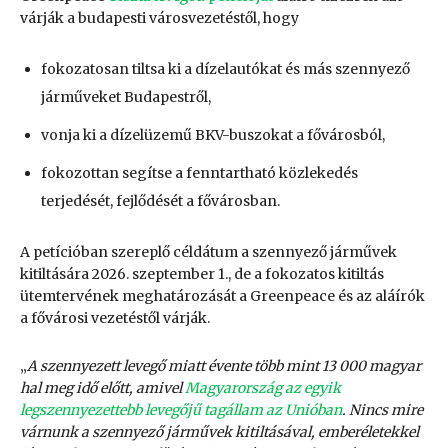
várják a budapesti városvezetéstől, hogy
fokozatosan tiltsa ki a dízelautókat és más szennyező
járműveket Budapestről,
vonja ki a dízelüzemű BKV-buszokat a fővárosból,
fokozottan segítse a fenntartható közlekedés
terjedését, fejlődését a fővárosban.
A petícióban szereplő céldátum a szennyező járművek
kitiltására 2026. szeptember 1., de a fokozatos kitiltás
ütemtervének meghatározását a Greenpeace és az aláírók
a fővárosi vezetéstől várják.
„
A szennyezett levegő miatt évente több mint 13 000 magyar
hal meg idő előtt, amivel
Magyarország az egyik
legszennyezettebb levegőjű tagállam az Unióban
. Nincs mire
várnunk a szennyező járművek kitiltásával, emberéletekkel