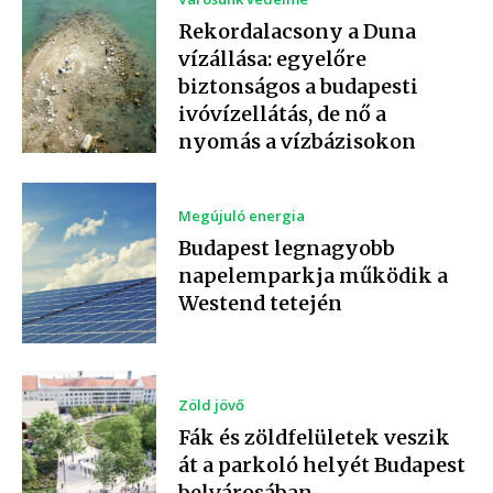
Rekordalacsony a Duna
vízállása: egyelőre
biztonságos a budapesti
ivóvízellátás, de nő a
nyomás a vízbázisokon
Megújuló energia
Budapest legnagyobb
napelemparkja működik a
Westend tetején
Zöld jövő
Fák és zöldfelületek veszik
át a parkoló helyét Budapest
belvárosában