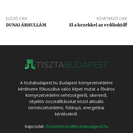
ELŐZŐ CIKK
KÖVETKEZŐ CIKK
DUNAI ÁRHULLÁM
El a kezekkel az erdőinktől!
A tisztabudapest.hu Budapest környezetvédelmi
kérdéseire fókuszálva valós képet mutat a főváros
környezetvédelmi nehézségeiről, sikereiről,
objektív összeállításokat közöl aktuális
természetvédelmi, földrajzi, energetikai
kérdésekről.
Kapcsolat:
foszerkeszto@tisztabudapest.hu