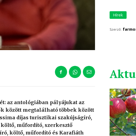
Hírek
farmo
Szerző:
Aktu
ét: az antológiában pályájukat az
zők között megtalálható többek között
ssima díjas turisztikai szakújságíró,
, költő, műfordító, szerkesztő
író, költő, műfordító és Karafiáth