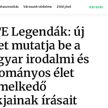
ahasznosítás
Városunk védelme
Zöld jövő
Keresés
E Legendák: új
et mutatja be a
yar irodalmi és
ományos élet
melkedő
kjainak írásait