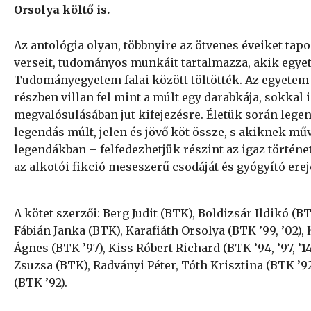
Orsolya költő is.
Az antológia olyan, többnyire az ötvenes éveiket tapo
verseit, tudományos munkáit tartalmazza, akik egye
Tudományegyetem falai között töltötték. Az egyetem
részben villan fel mint a múlt egy darabkája, sokkal 
megvalósulásában jut kifejezésre. Életük során legen
legendás múlt, jelen és jövő köt össze, s akiknek m
legendákban – felfedezhetjük részint az igaz történet
az alkotói fikció meseszerű csodáját és gyógyító erej
A kötet szerzői: Berg Judit (BTK), Boldizsár Ildikó (B
Fábián Janka (BTK), Karafiáth Orsolya (BTK ’99, ’02),
Ágnes (BTK ’97), Kiss Róbert Richard (BTK ’94, ’97, ’14
Zsuzsa (BTK), Radványi Péter, Tóth Krisztina (BTK ’92
(BTK ’92).