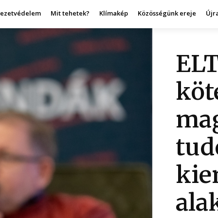
yezetvédelem
Mit tehetek?
Klímakép
Közösségünk ereje
Újr
ELT
köt
mag
tud
kie
ala