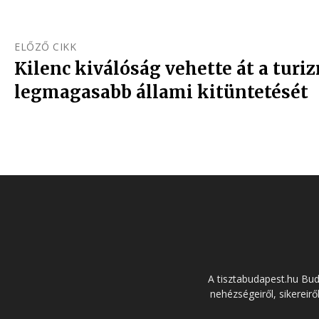
ELŐZŐ CIKK
Kilenc kiválóság vehette át a turi
legmagasabb állami kitüntetését
A tisztabudapest.hu Bu
nehézségeiről, sikereirő