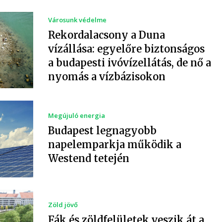
Városunk védelme
Rekordalacsony a Duna
vízállása: egyelőre biztonságos
a budapesti ivóvízellátás, de nő a
nyomás a vízbázisokon
Megújuló energia
Budapest legnagyobb
napelemparkja működik a
Westend tetején
Zöld jövő
Fák és zöldfelületek veszik át a