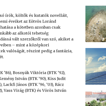
só írók, költők és kutatók novelláit,
temi éveiket az Eötvös Loránd
 hatása a kötetben azonban csak
inkább az alkotói tehetség
dássá vált szerzőkről van szó, akiket a
űveiben – mint a középkori
ek valóságát, részint pedig a fantázia,
ét.
TK ’86), Bosnyák Viktória (BTK ’92),
 Kemény István (BTK ’90), Kiss Judit
), Lackfi János (BTK ’96, ’03), Rácz
), Vass Virág (BTK) és Vörös István