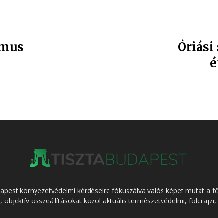
zmus
Óriási
é
dapest környezetvédelmi kérdéseire fókuszálva valós képet mutat a f
l, objektív összeállításokat közöl aktuális természetvédelmi, földrajzi,