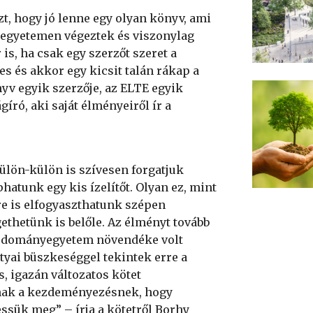
zt, hogy jó lenne egy olyan könyv, ami
yegyetemen végeztek és viszonylag
s, ha csak egy szerzőt szeret a
es és akkor egy kicsit talán rákap a
nyv egyik szerzője, az ELTE egyik
író, aki saját élményeiről ír a
ülön-külön is szívesen forgatjuk
tunk egy kis ízelítőt. Olyan ez, mint
e is elfogyaszthatunk szépen
ethetünk is belőle. Az élményt tovább
 Tudományegyetem növendéke volt
tyai büszkeséggel tekintek erre a
, igazán változatos kötet
annak a kezdeményezésnek, hogy
ssük meg” – írja a kötetről Borhy