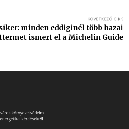
KÖVETKEZŐ CIKK
 siker: minden eddiginél több hazai
ttermet ismert el a Michelin Guide
őváros környezetvédelmi
 energetikai kérdésekről.