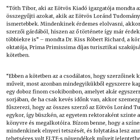
“Tóth Tibor, aki az Eötvös Kiadó igazgatója mondta a
összegyűjti azokat, akik az Eötvös Loránd Tudomán
ismertebbek. Mindenkinek érdemes elolvasni, akkor i
szerzői gárdából, hiszen az ő története így már érdek
többiekre is” – mondta Dr. Kiss Róbert Richard, a kö
oktatója, Prima Primissima díjas turisztikai szakújság
kötetben.
“Ebben a kötetben az a csodálatos, hogy szerzőinek k
műveit, most azonban mindegyikükből egyszerre kapha
egy doboz finom csokibonbon, amelyet akár egyszerr
sorjában, de ha csak kevés időnk van, akkor szemezg
fűszerezi, hogy az összes szerző az Eötvös Loránd
egykor, így büszkén, az egyetem rektoraként szinte a
könyvre és megalkotóira. Bízom benne, hogy a színes
mindenkinek elnyeri tetszését, és folytatása lesz 
tehetséges volt ELTE-s növendékek műveit jelentethe