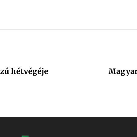
szú hétvégéje
Magyar 