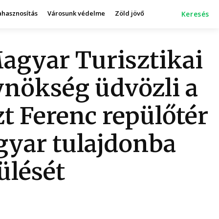
ahasznosítás
Városunk védelme
Zöld jövő
Keresés
agyar Turisztikai
nökség üdvözli a
zt Ferenc repülőtér
yar tulajdonba
ülését