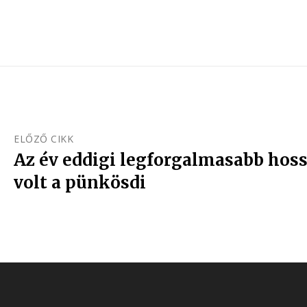
ELŐZŐ CIKK
Az év eddigi legforgalmasabb hos
volt a pünkösdi