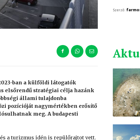
farmo
Szerző:
Aktu
2023-ban a külföldi látogatók
s elsőrendű stratégiai célja hazánk
öbbségi állami tulajdonba
zi pozícióját nagymértékben erősítő
valósulhatnak meg. A budapesti
és a turizmus idén is repülőrajtot vett.