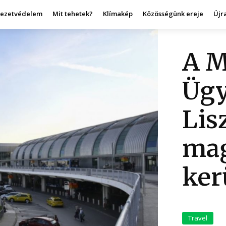
yezetvédelem
Mit tehetek?
Klímakép
Közösségünk ereje
Újr
A M
Ügy
Lis
mag
ker
Travel