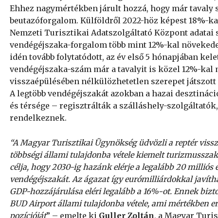
Ehhez nagymértékben járult hozzá, hogy már tavaly 
beutazóforgalom. Külföldről 2022-höz képest 18%-kal 
Nemzeti Turisztikai Adatszolgáltató Központ adatai s
vendégéjszaka-forgalom több mint 12%-kal növekedet
idén tovább folytatódott, az év első 5 hónapjában kel
vendégéjszaka-szám már a tavalyit is közel 12%-kal m
visszaépülésében nélkülözhetetlen szerepet játszott
A legtöbb vendégéjszakát azokban a hazai desztinác
és térsége – regisztrálták a szálláshely-szolgáltató
rendelkeznek.
“A Magyar Turisztikai Ügynökség üdvözli a reptér viss
többségi állami tulajdonba vétele kiemelt turizmusszak
célja, hogy 2030-ig hazánk elérje a legalább 20 milliós
vendégéjszakát. Az ágazat így eurómilliárdokkal javít
GDP-hozzájárulása eléri legalább a 16%-ot. Ennek bizto
BUD Airport állami tulajdonba vétele, ami mértékben e
pozícióját
” – emelte ki
Guller Zoltán
, a Magyar Turi