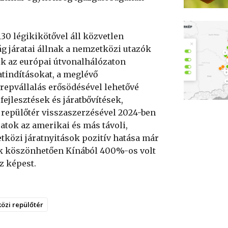
130 légikikötővel áll közvetlen
ág járatai állnak a nemzetközi utazók
k az európai útvonalhálózaton
atindításokat, a meglévő
erepvállalás erősödésével lehetővé
fejlesztések és járatbővítések,
 repülőtér visszaszerzésével 2024-ben
atok az amerikai és más távoli,
tközi járatnyitások pozitív hatása már
snak köszönhetően Kínából 400%-os volt
z képest.
özi repülőtér