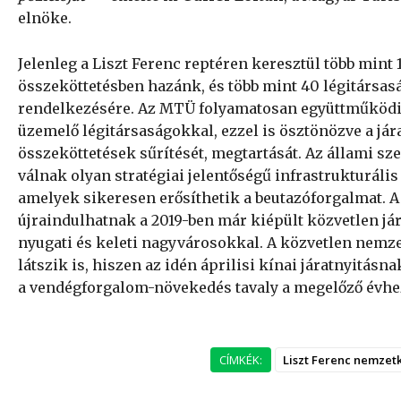
elnöke.
Jelenleg a Liszt Ferenc reptéren keresztül több mint 
összeköttetésben hazánk, és több mint 40 légitársas
rendelkezésére. Az MTÜ folyamatosan együttműködi
üzemelő légitársaságokkal, ezzel is ösztönözve a jár
összeköttetések sűrítését, megtartását. Az állami sz
válnak olyan stratégiai jelentőségű infrastrukturális 
amelyek sikeresen erősíthetik a beutazóforgalmat. A
újraindulhatnak a 2019-ben már kiépült közvetlen jár
nyugati és keleti nagyvárosokkal. A közvetlen nemze
látszik is, hiszen az idén áprilisi kínai járatnyitá
a vendégforgalom-növekedés tavaly a megelőző évhe
CÍMKÉK:
Liszt Ferenc nemzetk