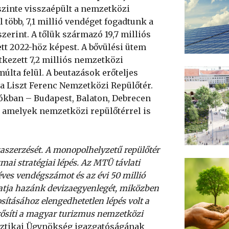
szinte visszaépült a nemzetközi
több, 7,1 millió vendéget fogadtunk a
zerint. A tőlük származó 19,7 milliós
t 2022-höz képest. A bővülési ütem
etkezett 7,2 milliós nemzetközi
últa felül. A beutazások erőteljes
 a Liszt Ferenc Nemzetközi Repülőtér.
iókban – Budapest, Balaton, Debrecen
k, amelyek nemzetközi repülőtérrel is
zaszerzését. A monopolhelyzetű repülőtér
mai stratégiai lépés. Az MTÜ távlati
 éves vendégszámot és az évi 50 millió
hatja hazánk devizaegyenlegét, miközben
sításához elengedhetetlen lépés volt a
rősíti a magyar turizmus nemzetközi
sztikai Ügynökség igazgatóságának