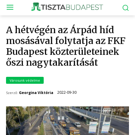
A hétvégén az Árpád híd
mosásával folytatja az FKF
Budapest közterületeinek
őszi nagytakarítását
Városunk védelme
2022-09-30
Georgina Viktória
Szerző: