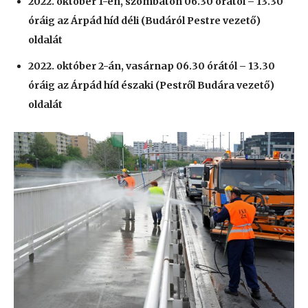
2022. október 1-én, szombaton 06.30 órától – 13.30
óráig az Árpád híd déli (Budáról Pestre vezető)
oldalát
2022. október 2-án, vasárnap 06.30 órától – 13.30
óráig az Árpád híd északi (Pestről Budára vezető)
oldalát