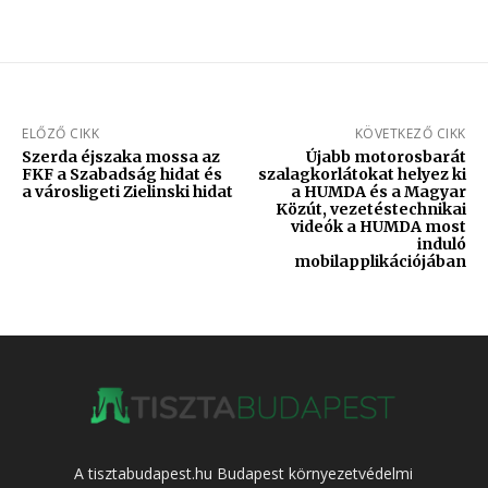
ELŐZŐ CIKK
KÖVETKEZŐ CIKK
Szerda éjszaka mossa az
Újabb motorosbarát
FKF a Szabadság hidat és
szalagkorlátokat helyez ki
a városligeti Zielinski hidat
a HUMDA és a Magyar
Közút, vezetéstechnikai
videók a HUMDA most
induló
mobilapplikációjában
A tisztabudapest.hu Budapest környezetvédelmi