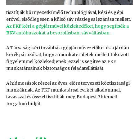
tisztítják környezetkímélő technológiával, kézi és gépi
erővel, elsődlegesen a külső sáv részleges lezárása mellett.
Az FKF kéri a gépjárművel közlekedőket, hogy segítsék a
BKV autóbuszokat a besorolásban, sávváltásban.
A Társaság kéri továbbá a gépjárművezetőket és a járdán
kerékpározókat, hogy a munkaterületek mellett fokozott
figyelemmel közlekedjenek, ezzel is segítve az FKF
munkatársainak biztonságos feladatellátását.
A hídmosások részei az éves, előre tervezett köztisztasági
munkáknak. Az FKF munkatársai évi két alkalommal,
tavasszal és ősszel tisztítják meg Budapest 7 kiemelt
forgalmú hídját.