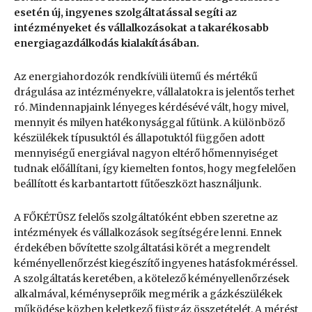
esetén új, ingyenes szolgáltatással segíti az
intézményeket és vállalkozásokat a takarékosabb
energiagazdálkodás kialakításában.
Az energiahordozók rendkívüli ütemű és mértékű
drágulása az intézményekre, vállalatokra is jelentős terhet
ró. Mindennapjaink lényeges kérdésévé vált, hogy mivel,
mennyit és milyen hatékonysággal fűtünk. A különböző
készülékek típusuktól és állapotuktól függően adott
mennyiségű energiával nagyon eltérő hőmennyiséget
tudnak előállítani, így kiemelten fontos, hogy megfelelően
beállított és karbantartott fűtőeszközt használjunk.
A FŐKÉTÜSZ felelős szolgáltatóként ebben szeretne az
intézmények és vállalkozások segítségére lenni. Ennek
érdekében bővítette szolgáltatási körét a megrendelt
kéményellenőrzést kiegészítő ingyenes hatásfokméréssel.
A szolgáltatás keretében, a kötelező kéményellenőrzések
alkalmával, kéményseprőik megmérik a gázkészülékek
működése közben keletkező füstgáz összetételét. A mérést