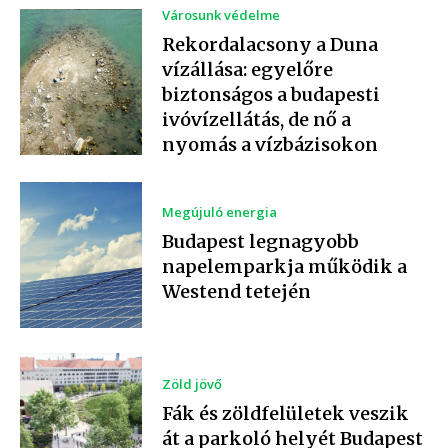
Városunk védelme
Rekordalacsony a Duna
vízállása: egyelőre
biztonságos a budapesti
ivóvízellátás, de nő a
nyomás a vízbázisokon
Megújuló energia
Budapest legnagyobb
napelemparkja működik a
Westend tetején
Zöld jövő
Fák és zöldfelületek veszik
át a parkoló helyét Budapest