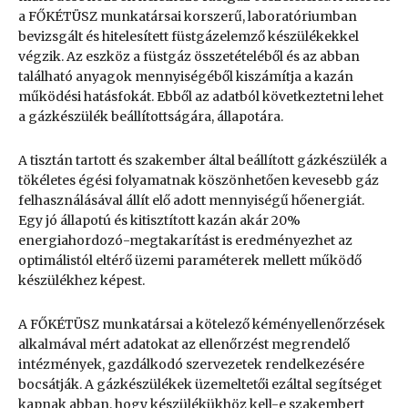
a FŐKÉTÜSZ munkatársai korszerű, laboratóriumban
bevizsgált és hitelesített füstgázelemző készülékekkel
végzik. Az eszköz a füstgáz összetételéből és az abban
található anyagok mennyiségéből kiszámítja a kazán
működési hatásfokát. Ebből az adatból következtetni lehet
a gázkészülék beállítottságára, állapotára.
A tisztán tartott és szakember által beállított gázkészülék a
tökéletes égési folyamatnak köszönhetően kevesebb gáz
felhasználásával állít elő adott mennyiségű hőenergiát.
Egy jó állapotú és kitisztított kazán akár 20%
energiahordozó-megtakarítást is eredményezhet az
optimálistól eltérő üzemi paraméterek mellett működő
készülékhez képest.
A FŐKÉTÜSZ munkatársai a kötelező kéményellenőrzések
alkalmával mért adatokat az ellenőrzést megrendelő
intézmények, gazdálkodó szervezetek rendelkezésére
bocsátják. A gázkészülékek üzemeltetői ezáltal segítséget
kapnak abban, hogy készülékükhöz kell-e szakembert