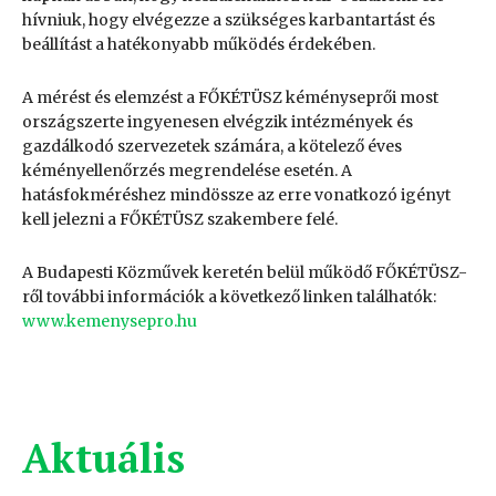
hívniuk, hogy elvégezze a szükséges karbantartást és
beállítást a hatékonyabb működés érdekében.
A mérést és elemzést a FŐKÉTÜSZ kéményseprői most
országszerte ingyenesen elvégzik intézmények és
gazdálkodó szervezetek számára, a kötelező éves
kéményellenőrzés megrendelése esetén. A
hatásfokméréshez mindössze az erre vonatkozó igényt
kell jelezni a FŐKÉTÜSZ szakembere felé.
A Budapesti Közművek keretén belül működő FŐKÉTÜSZ-
ről további információk a következő linken találhatók:
www.kemenysepro.hu
Aktuális