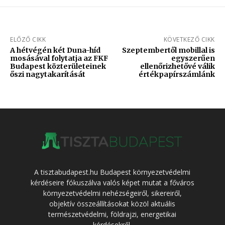
ELŐZŐ CIKK
KÖVETKEZŐ CIKK
A hétvégén két Duna-híd
Szeptembertől mobillal is
mosásával folytatja az FKF
egyszerűen
Budapest közterületeinek
ellenőrizhetővé válik
őszi nagytakarítását
értékpapírszámlánk
A tisztabudapest.hu Budapest környezetvédelmi
kérdéseire fókuszálva valós képet mutat a főváros
környezetvédelmi nehézségeiről, sikereiről,
objektív összeállításokat közöl aktuális
természetvédelmi, földrajzi, energetikai
kérdésekről.