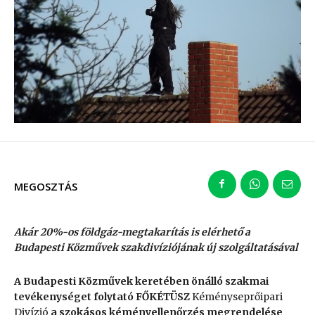
MEGOSZTÁS
Akár 20%-os földgáz-megtakarítás is elérhető a
Budapesti Közművek szakdivíziójának új szolgáltatásával
A Budapesti Közművek keretében önálló szakmai
tevékenységet folytató FŐKÉTÜSZ
Kéményseprőipari
Divízió
a szokásos kéményellenőrzés megrendelése