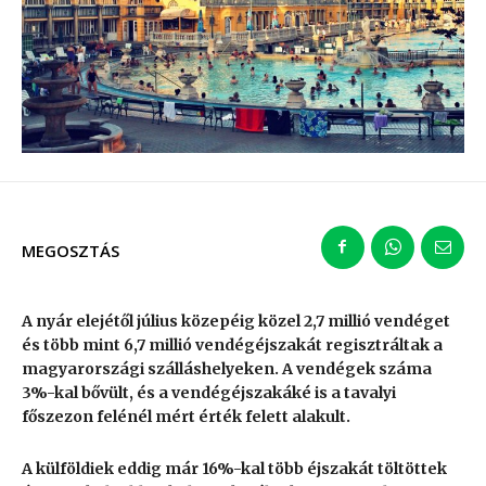
MEGOSZTÁS
A nyár elejétől július közepéig közel 2,7 millió vendéget
és több mint 6,7 millió vendégéjszakát regisztráltak a
magyarországi szálláshelyeken. A vendégek száma
3%-kal bővült, és a vendégéjszakáké is a tavalyi
főszezon felénél mért érték felett alakult.
A külföldiek eddig már 16%-kal több éjszakát töltöttek