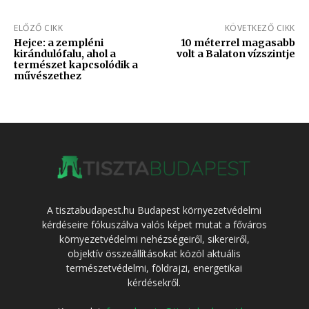
ELŐZŐ CIKK
KÖVETKEZŐ CIKK
Hejce: a zempléni
10 méterrel magasabb
kirándulófalu, ahol a
volt a Balaton vízszintje
természet kapcsolódik a
művészethez
A tisztabudapest.hu Budapest környezetvédelmi
kérdéseire fókuszálva valós képet mutat a főváros
környezetvédelmi nehézségeiről, sikereiről,
objektív összeállításokat közöl aktuális
természetvédelmi, földrajzi, energetikai
kérdésekről.