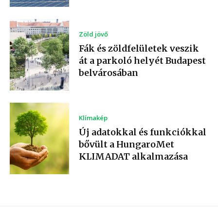
Zöld jövő
Fák és zöldfelületek veszik
át a parkoló helyét Budapest
belvárosában
Klímakép
Új adatokkal és funkciókkal
bővült a HungaroMet
KLIMADAT alkalmazása