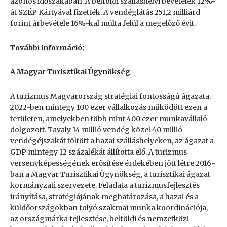
azonos időszakában. A belföldi szálláshelyi bevételek 12%-
át SZÉP Kártyával fizették. A vendéglátás 251,2 milliárd
forint árbevétele 16%-kal múlta felül a megelőző évit.
További információ:
A Magyar Turisztikai Ügynökség
A turizmus Magyarország stratégiai fontosságú ágazata.
2022-ben mintegy 100 ezer vállalkozás működött ezen a
területen, amelyekben több mint 400 ezer munkavállaló
dolgozott. Tavaly 14 millió vendég közel 40 millió
vendégéjszakát töltött a hazai szálláshelyeken, az ágazat a
GDP mintegy 12 százalékát állította elő. A turizmus
versenyképességének erősítése érdekében jött létre 2016-
ban a Magyar Turisztikai Ügynökség, a turisztikai ágazat
kormányzati szervezete. Feladata a turizmusfejlesztés
irányítása, stratégiájának meghatározása, a hazai és a
küldőországokban folyó szakmai munka koordinációja,
az országmárka fejlesztése, belföldi és nemzetközi