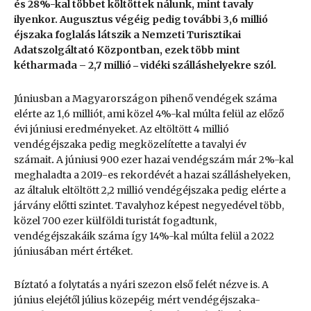
és 28%-kal többet költöttek nálunk, mint tavaly
ilyenkor. Augusztus végéig pedig további 3,6 millió
éjszaka foglalás látszik a Nemzeti Turisztikai
Adatszolgáltató Központban, ezek több mint
kétharmada – 2,7 millió ‒ vidéki szálláshelyekre szól.
Júniusban a Magyarországon pihenő vendégek száma
elérte az 1,6 milliót, ami közel 4%-kal múlta felül az előző
évi júniusi eredményeket. Az eltöltött 4 millió
vendégéjszaka pedig megközelítette a tavalyi év
számait
.
A júniusi 900 ezer hazai vendégszám már 2%-kal
meghaladta a 2019-es rekordévét a hazai szálláshelyeken,
az általuk eltöltött 2,2 millió vendégéjszaka pedig elérte a
járvány előtti szintet. Tavalyhoz képest negyedével több,
közel 700 ezer külföldi turistát fogadtunk,
vendégéjszakáik száma így 14%-kal múlta felül a 2022
júniusában mért értéket.
Bíztató a folytatás a nyári szezon első felét nézve is. A
június elejétől július közepéig mért vendégéjszaka-