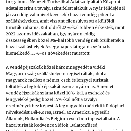
forgalom a Nemzeti Turisztikai Adatszolgáltató Központ
adatai szerint a tavalyi szint felett alakult. A nyár félidejénél
járva eddig valamivel kevesebb hazai vendég pihent a
szálláshelyeken, amit viszont ellensúlyozott a külföldi
turisták rohama. Külföldről 22%-kal többen érkeztek, mint
2022 azonos időszakában, így nyáron eddig
összességében közel 3%-kal több vendégnek örülhettek a
hazai szálláshelyek.Az egynapos látogatók száma is
kiemelkedő, 33%-os növekedést mutatott.
A vendégéjszakák közel háromnegyedét a vidéki
Magyarország szálláshelyein regisztrálták, ahol a
magyarok mellett a német, cseh és lengyel turisták
töltötték a legtöbb éjszakát ezen a nyáron is. A német
vendégéjszakák száma közel 10%-kal, a cseheké és
lengyeleké pedig közel 15%-kal nőtt a tavalyi
eredményekhez képest. A legnagyobb mértékű küldőpiaci
növekedést Dél-Korea, Izrael, az Amerikai Egyesült
Államok, Hollandia és Belgium esetében tapasztalható. A
hazai turisták kedvence Siófok, Balatonfüred,