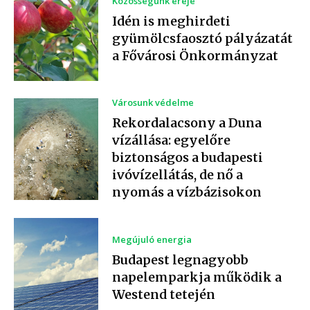
Közösségünk ereje
Idén is meghirdeti
gyümölcsfaosztó pályázatát
a Fővárosi Önkormányzat
Városunk védelme
Rekordalacsony a Duna
vízállása: egyelőre
biztonságos a budapesti
ivóvízellátás, de nő a
nyomás a vízbázisokon
Megújuló energia
Budapest legnagyobb
napelemparkja működik a
Westend tetején