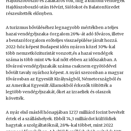
Hajdúszoboszló és Zalakaros volt, míg a külföldi vendégek
Hajdúszoboszló után Hévízt, Siófokot és Balatonfüredet
részesítették előnyben.
A turizmus bővüléséhez legnagyobb mértékben a teljes
hazai vendégéjszaka-forgalom 26%-át adó főváros, illetve
a beutazóforgalom erőteljes visszaépülése járult hozzá.
2022-höz képest Budapest idén nyáron közel 30%-kal
több nemzetközituristát vonzott,és a hazai vendégek
száma is több mint 4%-kal nőtt ebben az időszakban. A
fővárosi vendégéjszakák száma csaknem egyötödével
bővült tavaly nyárhoz képest. A nyári szezonban a magyar
fővárosban az Egyesült Királyságból, Németországból és
az Amerikai Egyesült Államokból érkezők töltötték a
legtöbb vendégéjszakát, őket az izraeliek és olaszok
követték.
A nyár első másfél hónapjában 127,7 milliárd forint bevételt
értek el a szálláshelyek. Ebből 74,3 milliárdot külföldiek
hagytak a szolgáltatóknál, 28%-kal többet, mint 2022